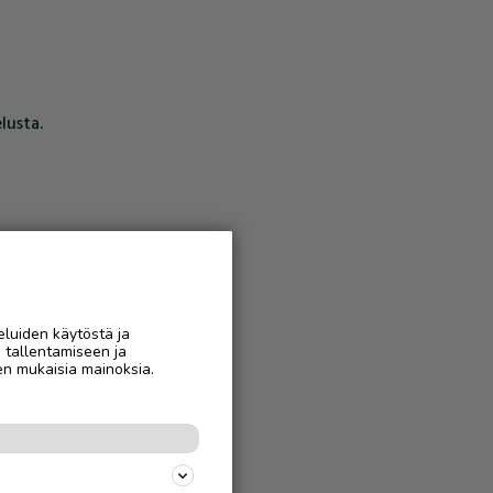
lusta.
eluiden käytöstä ja
n tallentamiseen ja
en mukaisia mainoksia.