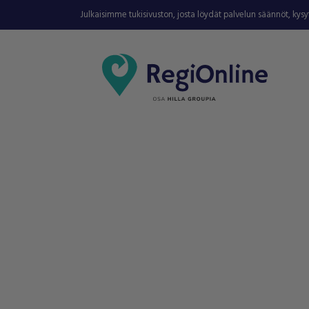
Julkaisimme tukisivuston, josta löydät palvelun säännöt, kys