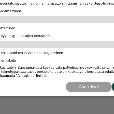
rsonoitu sisältö, mainonnan ja sisällön mittaaminen sekä yleisötutkim
 parantaminen
äyttäminen
i pyydettyjen tietojen perusteella
n ehkäiseminen ja virheiden korjaaminen
nen jakelu
i käsittelyn. Suostumuksesi koskee tätä palvelua, hyväksymättä jättämi
eknologiat saattavat perustella tietojen käsittelyä oikeutetulla edulla
kaamalla "Asetukset" linkkiä.
Asetukset