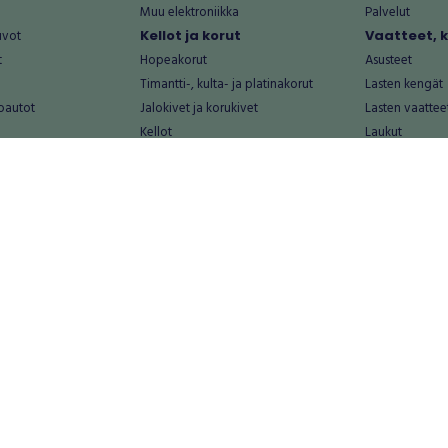
Muu elektroniikka
Palvelut
uvot
Kellot ja korut
Vaatteet, 
t
Hopeakorut
Asusteet
Timantti-, kulta- ja platinakorut
Lasten kengät
oautot
Jalokivet ja korukivet
Lasten vaattee
Kellot
Laukut
Muut kellot ja korut
Miesten kengä
Palvelut
Miesten vaatte
Koti ja asuminen
Naisten kengä
aat
Huonekalut ja säilytys
Naisten vaatte
vikkeet
Keittiötarvikkeet ja astiat
Nuorten kengä
Kodinkoneet ja tarvikkeet
Nuorten vaatt
 vanhat esineet
Kotitoimisto
Palvelut
Kylpyhuone ja sauna
Vapaa-aika
alut
Lasten tarvikkeet ja lelut
Airsoft
Luonnonvaraiset tuotteet
Askartelu ja kä
alut
Piha ja puutarha
Eläintarvikkeet
Sisustaminen ja design
Kirjat ja lehdet
tontit
Muu koti ja asuminen
Leffat