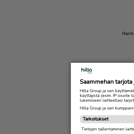
Harmi
Saammehan tarjota ju
Hilla Group ja sen käyttämä
käyttäjistä (esim. IP-osoite 
lukemiseen laitteellasi tar
Hilla Group ja sen kumppanit
Tarkoitukset
Tietojen tallentaminen laitte