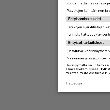
Kohdennettu mainonta ja pe
Palvelujen kehittäminen ja
Erityisominaisuudet
Tarkkojen sijaintitietojen k
Tunnista laitteet aktiivisest
Erityiset tarkoitukset
Tietoturva, väärinkäytöste
Mainonnan ja sisällön tekni
Hyväksymällä sallit tietojes
asiakaskokemukseesi. Jotkut t
muuttaa muita asetuksia klik
Tietosuoja