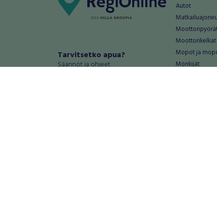
Autot
Matkailuajone
Moottoripyörä
Moottorikelkat
Mopot ja mop
Tarvitsetko apua?
Säännöt ja ohjeet
Mönkijät
Peräkärryt
Haluatko antaa palautetta tai
Raskas kalusto
kehitysehdotuksia?
Veneet
Palautteet ja kehitysehdotukset
Vanteet ja renk
Mainosta RegiOnlinessa
Varaosat ja tar
Käyttöehdot
Palvelut
Tietosuoja-asetukset
Antiikki ja
Tietoa Turvamaksu -palvelusta
Antiikkiesineet
Antiikkihuonek
Vanhat esineet
Vanhat huonek
Palvelut
Asunnot ja 