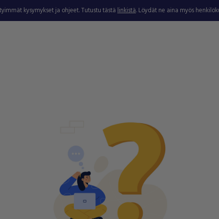
ytyimmät kysymykset ja ohjeet. Tutustu tästä
linkistä
. Löydät ne aina myös henkilö