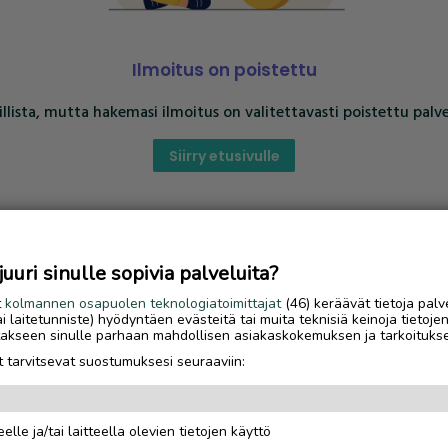
Ilmoitus on poistettu
llista, mutta hakemasi ilmoitus on valitettavasti poistettu palve
Siirry etusivulle
uri sinulle sopivia palveluita?
t
kolmannen osapuolen teknologiatoimittajat
(46) keräävät tietoja palv
tai laitetunniste) hyödyntäen evästeitä tai muita teknisiä keinoja tietoje
jotakseen sinulle parhaan mahdollisen asiakaskokemuksen ja tarkoituks
 tarvitsevat suostumuksesi seuraaviin:
elle ja/tai laitteella olevien tietojen käyttö