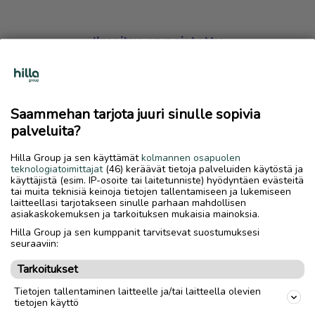
Ilmoitus on poistettu
Harmillista, mutta hakemasi ilmoitus on valitettavasti
poistettu palvelusta.
Saammehan tarjota juuri sinulle sopivia
Siirry etusivulle
palveluita?
Hilla Group ja sen käyttämät
kolmannen osapuolen
teknologiatoimittajat
(46) keräävät tietoja palveluiden käytöstä ja
käyttäjistä (esim. IP-osoite tai laitetunniste) hyödyntäen evästeitä
tai muita teknisiä keinoja tietojen tallentamiseen ja lukemiseen
laitteellasi tarjotakseen sinulle parhaan mahdollisen
asiakaskokemuksen ja tarkoituksen mukaisia mainoksia.
Hilla Group ja sen kumppanit tarvitsevat suostumuksesi
seuraaviin:
Tarkoitukset
Tietojen tallentaminen laitteelle ja/tai laitteella olevien
tietojen käyttö