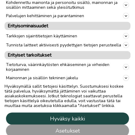
Kohdennettu mainonta ja personoitu sisältö, mainonnan ja
sisällön mittaaminen sekä yleisötutkimus
Palvelujen kehittäminen ja parantaminen
Erityisominaisuudet
Tarkkojen sijaintitietojen käyttäminen
Tunnista laitteet aktiivisesti pyydettyjen tietojen perusteella
Erityiset tarkoitukset
Tietoturva, väärinkäytösten ehkäiseminen ja virheiden
korjaaminen
Mainonnan ja sisällön tekninen jakelu
Hyväksymällä sallit tietojesi käsittelyn. Suostumuksesi koskee
tätä palvelua, hyväksymättä jättäminen voi vaikuttaa
asiakaskokemukseesi. Jotkut teknologiat saattavat perustella
tietojen käsittelyä oikeutetulla edulla, voit vastustaa tätä tai
muuttaa muita asetuksia klikkaamalla "Asetukset" linkkiä.
Hyväksy kaikki
Asetukset