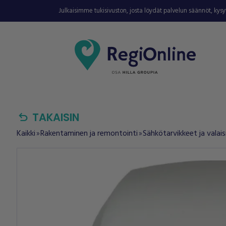
Julkaisimme tukisivuston, josta löydät palvelun säännöt, kys
undo
TAKAISIN
Kaikki
Rakentaminen ja remontointi
Sähkötarvikkeet ja valai
double_arrow
double_arrow