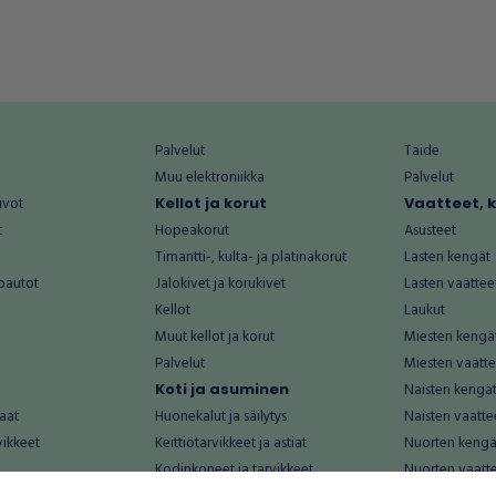
Palvelut
Taide
Muu elektroniikka
Palvelut
uvot
Kellot ja korut
Vaatteet, 
t
Hopeakorut
Asusteet
Timantti-, kulta- ja platinakorut
Lasten kengät
oautot
Jalokivet ja korukivet
Lasten vaattee
Kellot
Laukut
Muut kellot ja korut
Miesten kengä
Palvelut
Miesten vaatte
Koti ja asuminen
Naisten kengä
aat
Huonekalut ja säilytys
Naisten vaatte
vikkeet
Keittiötarvikkeet ja astiat
Nuorten kengä
Kodinkoneet ja tarvikkeet
Nuorten vaatt
 vanhat esineet