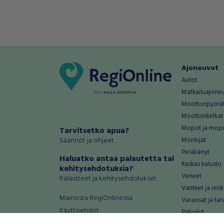
Ajoneuvot
Autot
Matkailuajone
Moottoripyörä
Moottorikelkat
Mopot ja mop
Tarvitsetko apua?
Säännöt ja ohjeet
Mönkijät
Peräkärryt
Haluatko antaa palautetta tai
Raskas kalusto
kehitysehdotuksia?
Veneet
Palautteet ja kehitysehdotukset
Vanteet ja renk
Mainosta RegiOnlinessa
Varaosat ja tar
Käyttöehdot
Palvelut
Tietosuoja-asetukset
Antiikki ja