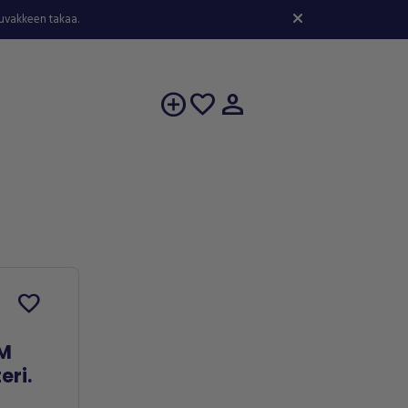
kuvakkeen takaa.
person
add_circle
favorite
favorite
-M
eri.