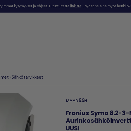
ytyimmät kysymykset ja ohjeet. Tutustu tästä
linkistä
. Löydät ne aina myös henkilö
simet
Sähkötarvikkeet
double_arrow
MYYDÄÄN
Fronius Symo 8.2-3
Aurinkosähköinvertt
UUSI