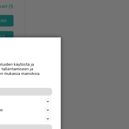
ukset
(
1
)
AAN
STÄ
ulla
ti
oissa on
eluiden käytöstä ja
n tallentamiseen ja
en mukaisia mainoksia.
us