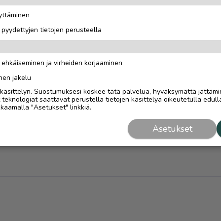
äyttäminen
i pyydettyjen tietojen perusteella
n ehkäiseminen ja virheiden korjaaminen
nen jakelu
i käsittelyn. Suostumuksesi koskee tätä palvelua, hyväksymättä jättämi
eknologiat saattavat perustella tietojen käsittelyä oikeutetulla edulla
kaamalla "Asetukset" linkkiä.
Asetukset