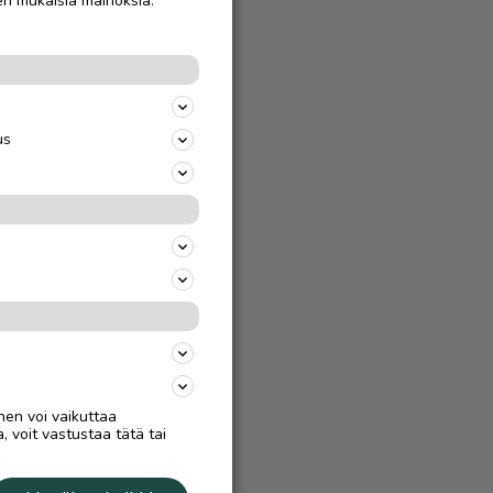
en mukaisia mainoksia.
us
nen voi vaikuttaa
, voit vastustaa tätä tai