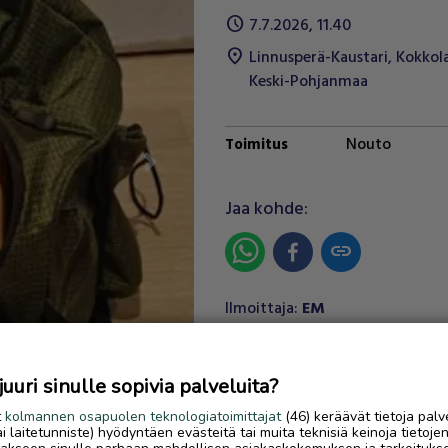
schedule
7.7.2026, 11.40
location_on
Linnusperä-Kaustari
,
Kokkol
Keski-Pohjanmaa
Nouto
Toimitus
Next
Jaa kohde:
link
Ilmoittaja:
EM
Katso ilmoittajan kaikki ilmoit
uri sinulle sopivia palveluita?
OTA YHTEYTTÄ ILMOITTAJ
t
kolmannen osapuolen teknologiatoimittajat
(46) keräävät tietoja palv
tai laitetunniste) hyödyntäen evästeitä tai muita teknisiä keinoja tietoje