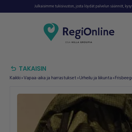
Julkaisimme tukisivuston, josta löydät palvelun säännöt, kys
undo
TAKAISIN
Kaikki
Vapaa-aika ja harrastukset
Urheilu ja liikunta
Frisbeeg
double_arrow
double_arrow
double_arrow