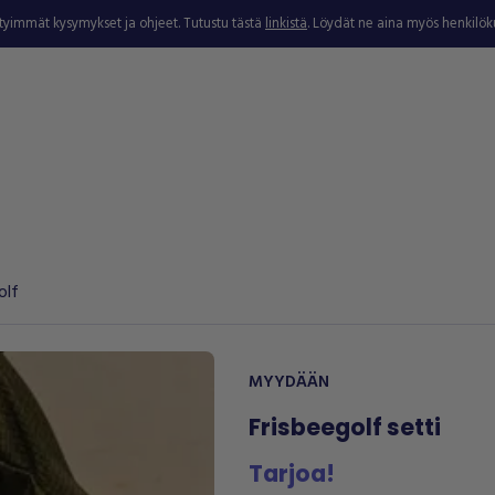
ytyimmät kysymykset ja ohjeet. Tutustu tästä
linkistä
. Löydät ne aina myös henkilö
olf
MYYDÄÄN
Frisbeegolf setti
Tarjoa!