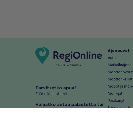
Ajoneuvot
Autot
Matkailuajone
Moottoripyörä
Moottorikelkat
Mopot ja mop
Tarvitsetko apua?
Säännöt ja ohjeet
Mönkijät
Peräkärryt
Haluatko antaa palautetta tai
Raskas kalusto
kehitysehdotuksia?
Veneet
Palautteet ja kehitysehdotukset
Vanteet ja renk
Mainosta RegiOnlinessa
Varaosat ja tar