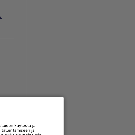
a
,
ukset
(
1
)
AAN
eluiden käytöstä ja
n tallentamiseen ja