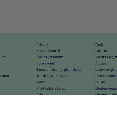
Palvelut
Taide
Muu elektroniikka
Palvelut
uvot
Kellot ja korut
Vaatteet, 
t
Hopeakorut
Asusteet
Timantti-, kulta- ja platinakorut
Lasten kengät
oautot
Jalokivet ja korukivet
Lasten vaattee
Kellot
Laukut
Muut kellot ja korut
Miesten kengä
Palvelut
Miesten vaatte
Koti ja asuminen
Naisten kengä
aat
Huonekalut ja säilytys
Naisten vaatte
vikkeet
Keittiötarvikkeet ja astiat
Nuorten kengä