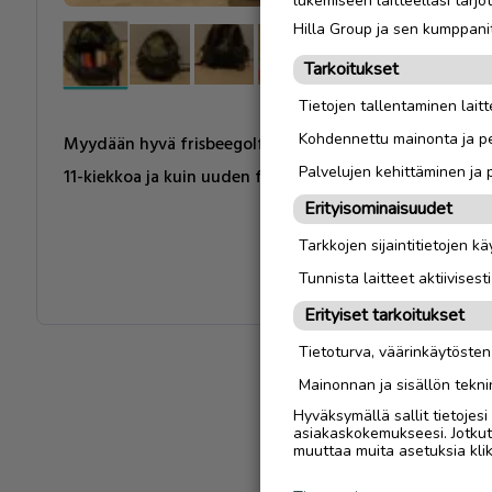
lukemiseen laitteellasi tar
Hilla Group ja sen kumppanit
Tarkoitukset
Tietojen tallentaminen laitte
Kohdennettu mainonta ja pe
Myydään hyvä frisbeegolf setti aloittelijalle tai vähän 
Palvelujen kehittäminen ja
11-kiekkoa ja kuin uuden frisbeegolf repun.
Erityisominaisuudet
Tarkkojen sijaintitietojen k
Tunnista laitteet aktiivisest
Erityiset tarkoitukset
Tietoturva, väärinkäytöste
Mainonnan ja sisällön tekni
Hyväksymällä sallit tietojes
asiakaskokemukseesi. Jotkut t
muuttaa muita asetuksia klik