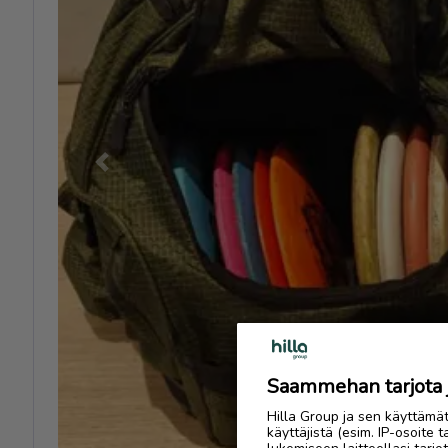
Previous
Saammehan tarjota ju
Hilla Group ja sen käyttämä
käyttäjistä (esim. IP-osoite 