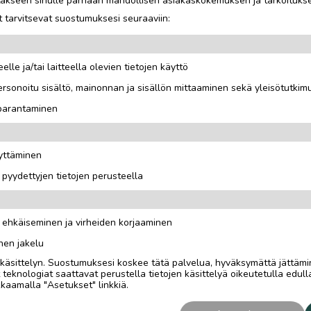
jotakseen sinulle parhaan mahdollisen asiakaskokemuksen ja tarkoituks
 tarvitsevat suostumuksesi seuraaviin:
elle ja/tai laitteella olevien tietojen käyttö
rsonoitu sisältö, mainonnan ja sisällön mittaaminen sekä yleisötutkim
kokeneemmallekin. Sisältää
 parantaminen
äyttäminen
i pyydettyjen tietojen perusteella
n ehkäiseminen ja virheiden korjaaminen
nen jakelu
i käsittelyn. Suostumuksesi koskee tätä palvelua, hyväksymättä jättämi
eknologiat saattavat perustella tietojen käsittelyä oikeutetulla edulla
kaamalla "Asetukset" linkkiä.