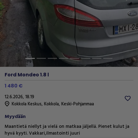
Previous
Next
Ford Mondeo 1.8 l
1 480 €
12.6.2026, 18.19
favorite
location_on
Kokkola Keskus
,
Kokkola
,
Keski-Pohjanmaa
Myydään
Maantietä niellyt ja vielä on matkaa jäljellä. Pienet kulut ja
hyvä kyyti. Vakkari,ilmastointi juuri