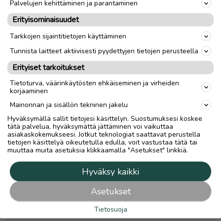
Palvelujen kehittäminen ja parantaminen
Vetokoukku
On vetokoukku
Erityisominaisuudet
Tieliikennekelpoisuus
Tieliikennekelpoinen
Tarkkojen sijaintitietojen käyttäminen
Rekisterinumero
MXI-280
Tunnista laitteet aktiivisesti pyydettyjen tietojen perusteella
Erityiset tarkoitukset
link
Tietoturva, väärinkäytösten ehkäiseminen ja virheiden
korjaaminen
Mainonnan ja sisällön tekninen jakelu
Ilmoittaja:
Marko Rantala
Hyväksymällä sallit tietojesi käsittelyn. Suostumuksesi koskee
Katso ilmoittajan kaikki ilmoitukset
(
5
)
tätä palvelua, hyväksymättä jättäminen voi vaikuttaa
asiakaskokemukseesi. Jotkut teknologiat saattavat perustella
tietojen käsittelyä oikeutetulla edulla, voit vastustaa tätä tai
OTA YHTEYTTÄ ILMOITTAJAAN
muuttaa muita asetuksia klikkaamalla "Asetukset" linkkiä.
Hyväksy kaikki
Asetukset
Tietosuoja