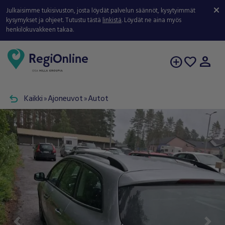
Julkaisimme tukisivuston, josta löydät palvelun säännöt, kysytyimmät
kysymykset ja ohjeet. Tutustu tästä
linkistä
. Löydät ne aina myös
henkilökuvakkeen takaa.
person
add_circle
favorite
undo
Kaikki
Ajoneuvot
Autot
double_arrow
double_arrow