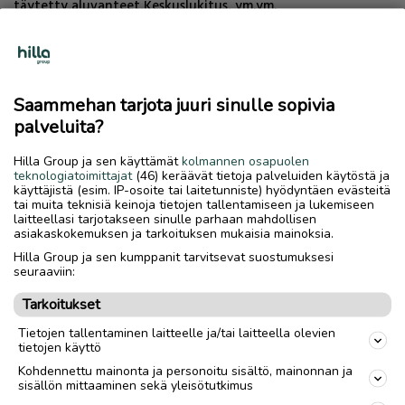
täytetty,aluvanteet,Keskuslukitus, ym.ym.
Merkki
Ford
Malli
Mondeo
Saammehan tarjota juuri sinulle sopivia
palveluita?
Ajoneuvotyyppi
Pakettiauto
Vuosimalli
Hilla Group ja sen käyttämät
kolmannen osapuolen
2007
vm
teknologiatoimittajat
(46) keräävät tietoja palveluiden käytöstä ja
käyttäjistä (esim. IP-osoite tai laitetunniste) hyödyntäen evästeitä
Mittarilukema
593000
km
tai muita teknisiä keinoja tietojen tallentamiseen ja lukemiseen
laitteellasi tarjotakseen sinulle parhaan mahdollisen
Korimalli
Farmari
asiakaskokemuksen ja tarkoituksen mukaisia mainoksia.
Hilla Group ja sen kumppanit tarvitsevat suostumuksesi
Käyttövoima
Diesel
seuraaviin:
Moottorin koko
1.8
l
Tarkoitukset
Vaihteisto
Manuaali
Tietojen tallentaminen laitteelle ja/tai laitteella olevien
tietojen käyttö
Vetotapa
Etuveto
Kohdennettu mainonta ja personoitu sisältö, mainonnan ja
sisällön mittaaminen sekä yleisötutkimus
Ovien lukumäärä
5 ovea