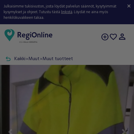
Julkaisimme tukisivuston, josta löydät palvelun säännöt, kysytyimmät
kysymykset ja ohjeet. Tutustu tästä
linkistä
. Löydät ne aina myös
henkilökuvakkeen takaa.
person
add_circle
favorite
undo
Kaikki
Muut
Muut tuotteet
double_arrow
double_arrow