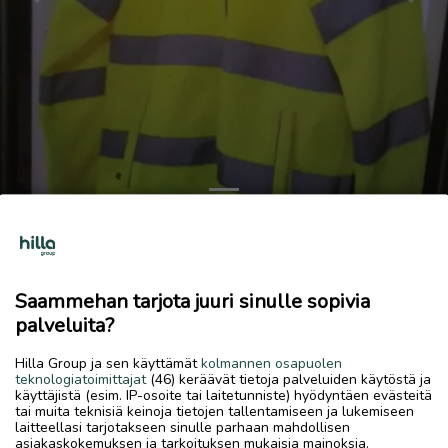
Previous
Next
Fleece takki
20 €
Saammehan tarjota juuri sinulle sopivia
26.5.2026, 14.04
favorite
palveluita?
location_on
Vitsari
,
Kokkola
,
Keski-Pohjanmaa
Hilla Group ja sen käyttämät
kolmannen osapuolen
Myydään
teknologiatoimittajat
(46) keräävät tietoja palveluiden käytöstä ja
käyttäjistä (esim. IP-osoite tai laitetunniste) hyödyntäen evästeitä
Uusi workwear huomio väri fleece takki koko m
tai muita teknisiä keinoja tietojen tallentamiseen ja lukemiseen
laitteellasi tarjotakseen sinulle parhaan mahdollisen
asiakaskokemuksen ja tarkoituksen mukaisia mainoksia.