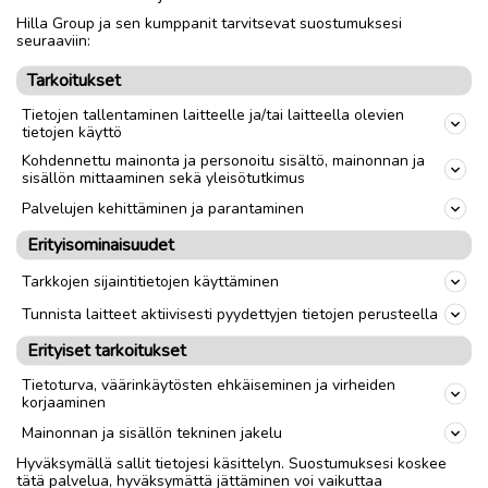
Hilla Group ja sen kumppanit tarvitsevat suostumuksesi
Nouto
Toimitus
seuraaviin:
Tarkoitukset
link
Tietojen tallentaminen laitteelle ja/tai laitteella olevien
tietojen käyttö
Ilmoittaja:
K S
Kohdennettu mainonta ja personoitu sisältö, mainonnan ja
sisällön mittaaminen sekä yleisötutkimus
Katso ilmoittajan kaikki ilmoitukset
(
25
)
Palvelujen kehittäminen ja parantaminen
OTA YHTEYTTÄ ILMOITTAJAAN
Erityisominaisuudet
Tarkkojen sijaintitietojen käyttäminen
Tunnista laitteet aktiivisesti pyydettyjen tietojen perusteella
Erityiset tarkoitukset
Tietoturva, väärinkäytösten ehkäiseminen ja virheiden
korjaaminen
Mainonnan ja sisällön tekninen jakelu
Hyväksymällä sallit tietojesi käsittelyn. Suostumuksesi koskee
tätä palvelua, hyväksymättä jättäminen voi vaikuttaa