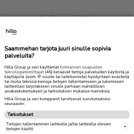
Ilmoitus on poistettu
Harmillista, mutta hakemasi ilmoitus on valitettavasti
poistettu palvelusta.
Saammehan tarjota juuri sinulle sopivia
Siirry etusivulle
palveluita?
Hilla Group ja sen käyttämät
kolmannen osapuolen
teknologiatoimittajat
(46) keräävät tietoja palveluiden käytöstä ja
käyttäjistä (esim. IP-osoite tai laitetunniste) hyödyntäen evästeitä
tai muita teknisiä keinoja tietojen tallentamiseen ja lukemiseen
laitteellasi tarjotakseen sinulle parhaan mahdollisen
asiakaskokemuksen ja tarkoituksen mukaisia mainoksia.
Hilla Group ja sen kumppanit tarvitsevat suostumuksesi
seuraaviin:
Tarkoitukset
Tietojen tallentaminen laitteelle ja/tai laitteella olevien
tietojen käyttö