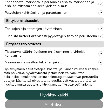
Kohdennettu mainonta ja personoitu sisältö, mainonnan ja
sisällön mittaaminen sekä yleisötutkimus
Palvelujen kehittäminen ja parantaminen
Erityisominaisuudet
Tarkkojen sijaintitietojen käyttäminen
Tunnista laitteet aktiivisesti pyydettyjen tietojen perusteella
Erityiset tarkoitukset
Tietoturva, väärinkäytösten ehkäiseminen ja virheiden
korjaaminen
Mainonnan ja sisällön tekninen jakelu
Hyväksymällä sallit tietojesi käsittelyn. Suostumuksesi koskee
tätä palvelua, hyväksymättä jättäminen voi vaikuttaa
asiakaskokemukseesi. Jotkut teknologiat saattavat perustella
tietojen käsittelyä oikeutetulla edulla, voit vastustaa tätä tai
muuttaa muita asetuksia klikkaamalla "Asetukset" linkkiä.
Hyväksy kaikki
Asetukset