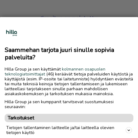
Ilmoitus on poistettu
Harmillista, mutta hakemasi ilmoitus on valitettavasti
poistettu palvelusta.
Saammehan tarjota juuri sinulle sopivia
Siirry etusivulle
palveluita?
Hilla Group ja sen käyttämät
kolmannen osapuolen
teknologiatoimittajat
(46) keräävät tietoja palveluiden käytöstä ja
käyttäjistä (esim. IP-osoite tai laitetunniste) hyödyntäen evästeitä
tai muita teknisiä keinoja tietojen tallentamiseen ja lukemiseen
laitteellasi tarjotakseen sinulle parhaan mahdollisen
asiakaskokemuksen ja tarkoituksen mukaisia mainoksia.
Hilla Group ja sen kumppanit tarvitsevat suostumuksesi
seuraaviin:
Tarkoitukset
Tietojen tallentaminen laitteelle ja/tai laitteella olevien
tietojen käyttö