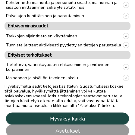
Kohdennettu mainonta ja personoitu sisältö, mainonnan ja
sisällön mittaaminen sekä yleisötutkimus
Palvelujen kehittäminen ja parantaminen
Erityisominaisuudet
Tarkkojen sijaintitietojen käyttäminen
Tunnista laitteet aktiivisesti pyydettyjen tietojen perusteella
Erityiset tarkoitukset
Tietoturva, väärinkäytösten ehkäiseminen ja virheiden
korjaaminen
Mainonnan ja sisällön tekninen jakelu
Hyväksymällä sallit tietojesi käsittelyn. Suostumuksesi koskee
tätä palvelua, hyväksymättä jättäminen voi vaikuttaa
asiakaskokemukseesi. Jotkut teknologiat saattavat perustella
tietojen käsittelyä oikeutetulla edulla, voit vastustaa tätä tai
muuttaa muita asetuksia klikkaamalla "Asetukset" linkkiä.
Hyväksy kaikki
Asetukset