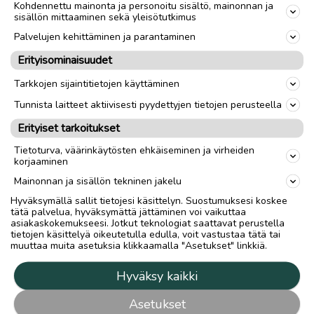
Kohdennettu mainonta ja personoitu sisältö, mainonnan ja
sisällön mittaaminen sekä yleisötutkimus
Palvelujen kehittäminen ja parantaminen
Erityisominaisuudet
Tarkkojen sijaintitietojen käyttäminen
Tunnista laitteet aktiivisesti pyydettyjen tietojen perusteella
Erityiset tarkoitukset
Tietoturva, väärinkäytösten ehkäiseminen ja virheiden
korjaaminen
Mainonnan ja sisällön tekninen jakelu
Hyväksymällä sallit tietojesi käsittelyn. Suostumuksesi koskee
tätä palvelua, hyväksymättä jättäminen voi vaikuttaa
asiakaskokemukseesi. Jotkut teknologiat saattavat perustella
tietojen käsittelyä oikeutetulla edulla, voit vastustaa tätä tai
muuttaa muita asetuksia klikkaamalla "Asetukset" linkkiä.
Hyväksy kaikki
Asetukset