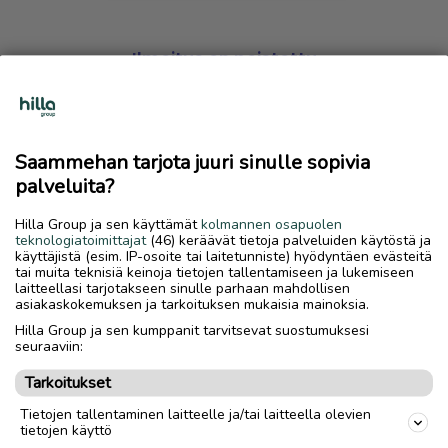
Ilmoitus on poistettu
Harmillista, mutta hakemasi ilmoitus on valitettavasti
poistettu palvelusta.
Saammehan tarjota juuri sinulle sopivia
Siirry etusivulle
palveluita?
Hilla Group ja sen käyttämät
kolmannen osapuolen
teknologiatoimittajat
(46) keräävät tietoja palveluiden käytöstä ja
käyttäjistä (esim. IP-osoite tai laitetunniste) hyödyntäen evästeitä
tai muita teknisiä keinoja tietojen tallentamiseen ja lukemiseen
laitteellasi tarjotakseen sinulle parhaan mahdollisen
asiakaskokemuksen ja tarkoituksen mukaisia mainoksia.
Hilla Group ja sen kumppanit tarvitsevat suostumuksesi
seuraaviin:
Tarkoitukset
Tietojen tallentaminen laitteelle ja/tai laitteella olevien
tietojen käyttö