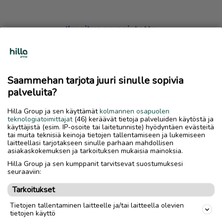
Ilmoitus on poistettu
Harmillista, mutta hakemasi ilmoitus on valitettavasti
poistettu palvelusta.
Saammehan tarjota juuri sinulle sopivia
Siirry etusivulle
palveluita?
Hilla Group ja sen käyttämät
kolmannen osapuolen
teknologiatoimittajat
(46) keräävät tietoja palveluiden käytöstä ja
käyttäjistä (esim. IP-osoite tai laitetunniste) hyödyntäen evästeitä
tai muita teknisiä keinoja tietojen tallentamiseen ja lukemiseen
laitteellasi tarjotakseen sinulle parhaan mahdollisen
asiakaskokemuksen ja tarkoituksen mukaisia mainoksia.
Hilla Group ja sen kumppanit tarvitsevat suostumuksesi
seuraaviin:
Tarkoitukset
Tietojen tallentaminen laitteelle ja/tai laitteella olevien
tietojen käyttö