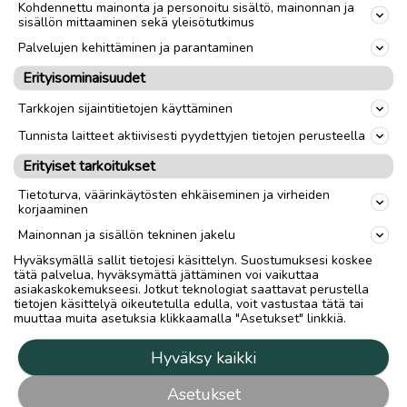
Kohdennettu mainonta ja personoitu sisältö, mainonnan ja
sisällön mittaaminen sekä yleisötutkimus
Palvelujen kehittäminen ja parantaminen
Erityisominaisuudet
Tarkkojen sijaintitietojen käyttäminen
Tunnista laitteet aktiivisesti pyydettyjen tietojen perusteella
Erityiset tarkoitukset
Tietoturva, väärinkäytösten ehkäiseminen ja virheiden
korjaaminen
Mainonnan ja sisällön tekninen jakelu
Hyväksymällä sallit tietojesi käsittelyn. Suostumuksesi koskee
tätä palvelua, hyväksymättä jättäminen voi vaikuttaa
asiakaskokemukseesi. Jotkut teknologiat saattavat perustella
tietojen käsittelyä oikeutetulla edulla, voit vastustaa tätä tai
muuttaa muita asetuksia klikkaamalla "Asetukset" linkkiä.
Hyväksy kaikki
Asetukset