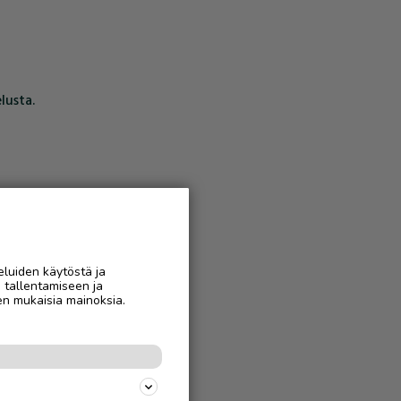
lusta.
eluiden käytöstä ja
n tallentamiseen ja
en mukaisia mainoksia.