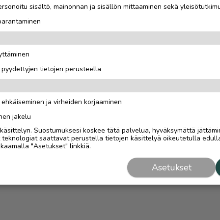
rsonoitu sisältö, mainonnan ja sisällön mittaaminen sekä yleisötutkim
 parantaminen
äyttäminen
i pyydettyjen tietojen perusteella
n ehkäiseminen ja virheiden korjaaminen
nen jakelu
i käsittelyn. Suostumuksesi koskee tätä palvelua, hyväksymättä jättämi
eknologiat saattavat perustella tietojen käsittelyä oikeutetulla edulla
kaamalla "Asetukset" linkkiä.
Asetukset