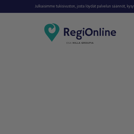
Julkaisimme tukisivuston, josta löydät palvelun säännöt, kys