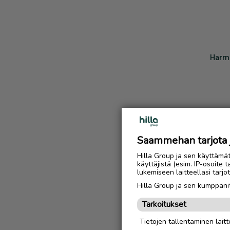
Harmi
Saammehan tarjota ju
Hilla Group ja sen käyttämä
käyttäjistä (esim. IP-osoite 
lukemiseen laitteellasi tar
Hilla Group ja sen kumppanit
Tarkoitukset
Tietojen tallentaminen laitte