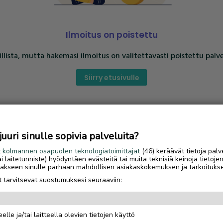
Ilmoitus on poistettu
llista, mutta hakemasi ilmoitus on valitettavasti poistettu palve
Siirry etusivulle
uri sinulle sopivia palveluita?
t
kolmannen osapuolen teknologiatoimittajat
(46) keräävät tietoja palv
tai laitetunniste) hyödyntäen evästeitä tai muita teknisiä keinoja tietoje
jotakseen sinulle parhaan mahdollisen asiakaskokemuksen ja tarkoituks
 tarvitsevat suostumuksesi seuraaviin:
elle ja/tai laitteella olevien tietojen käyttö