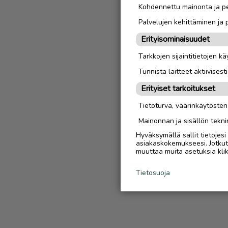
Kohdennettu mainonta ja pe
Palvelujen kehittäminen ja
Erityisominaisuudet
Tarkkojen sijaintitietojen k
Tunnista laitteet aktiivisest
Erityiset tarkoitukset
Tietoturva, väärinkäytöste
Mainonnan ja sisällön tekni
Hyväksymällä sallit tietojes
asiakaskokemukseesi. Jotkut t
muuttaa muita asetuksia klik
Tietosuoja