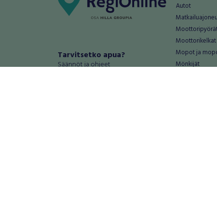
Autot
Matkailuajone
Moottoripyörä
Moottorikelkat
Mopot ja mop
Tarvitsetko apua?
Säännöt ja ohjeet
Mönkijät
Peräkärryt
Haluatko antaa palautetta tai
Raskas kalusto
kehitysehdotuksia?
Veneet
Palautteet ja kehitysehdotukset
Vanteet ja renk
Mainosta RegiOnlinessa
Varaosat ja tar
Käyttöehdot
Palvelut
Tietosuoja-asetukset
Antiikki ja
Tietoa Turvamaksu -palvelusta
Antiikkiesineet
Antiikkihuonek
Vanhat esineet
Vanhat huonek
Palvelut
Asunnot ja 