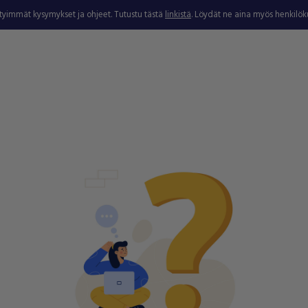
ytyimmät kysymykset ja ohjeet. Tutustu tästä
linkistä
. Löydät ne aina myös henkilö