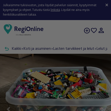
Julkaisimme tukisivuston, josta löydät palvelun säännöt, kysytyimmät
kysymykset ja ohjeet. Tutustu tästä
linkistä
. Löydät ne aina myös
henkilökuvakkeen takaa.
person
add_circle
favorite
undo
Kaikki
Koti ja asuminen
Lasten tarvikkeet ja lelut
Lelut ja 
double_arrow
double_arrow
double_arrow