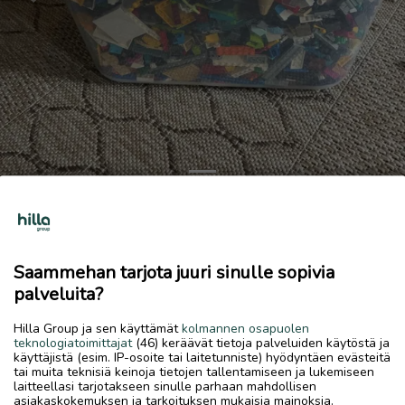
Previous
Next
Erillaisia legoja 31 litran astiassa
Tarjoa!
Saammehan tarjota juuri sinulle sopivia
12.6.2026, 22.27
favorite
palveluita?
location_on
Kiviniitty-Tullimäki
,
Kokkola
,
Keski-Pohjanmaa
Hilla Group ja sen käyttämät
kolmannen osapuolen
Myydään
teknologiatoimittajat
(46) keräävät tietoja palveluiden käytöstä ja
käyttäjistä (esim. IP-osoite tai laitetunniste) hyödyntäen evästeitä
Pestyinä
tai muita teknisiä keinoja tietojen tallentamiseen ja lukemiseen
laitteellasi tarjotakseen sinulle parhaan mahdollisen
asiakaskokemuksen ja tarkoituksen mukaisia mainoksia.