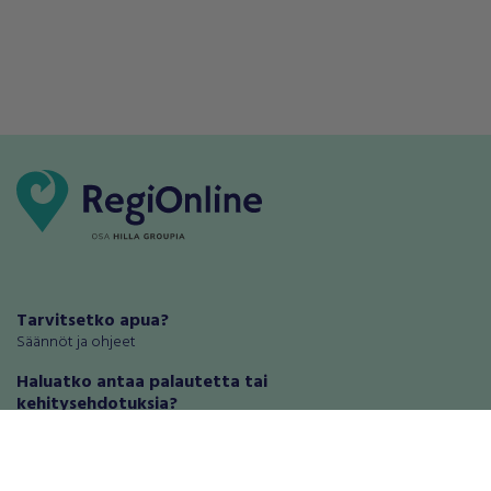
Tarvitsetko apua?
Säännöt ja ohjeet
Haluatko antaa palautetta tai
kehitysehdotuksia?
Palautteet ja kehitysehdotukset
Mainosta RegiOnlinessa