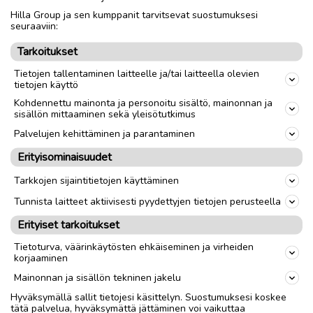
Hilla Group ja sen kumppanit tarvitsevat suostumuksesi
Nouto
Toimitus
seuraaviin:
Tarkoitukset
link
Tietojen tallentaminen laitteelle ja/tai laitteella olevien
tietojen käyttö
Ilmoittaja:
Tanja Nieminen
Kohdennettu mainonta ja personoitu sisältö, mainonnan ja
sisällön mittaaminen sekä yleisötutkimus
Katso ilmoittajan kaikki ilmoitukset
(
2
)
Palvelujen kehittäminen ja parantaminen
OTA YHTEYTTÄ ILMOITTAJAAN
Erityisominaisuudet
Tarkkojen sijaintitietojen käyttäminen
Tunnista laitteet aktiivisesti pyydettyjen tietojen perusteella
Erityiset tarkoitukset
Tietoturva, väärinkäytösten ehkäiseminen ja virheiden
korjaaminen
Mainonnan ja sisällön tekninen jakelu
Hyväksymällä sallit tietojesi käsittelyn. Suostumuksesi koskee
tätä palvelua, hyväksymättä jättäminen voi vaikuttaa