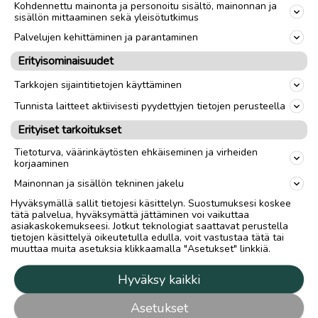
Kohdennettu mainonta ja personoitu sisältö, mainonnan ja
sisällön mittaaminen sekä yleisötutkimus
Palvelujen kehittäminen ja parantaminen
Erityisominaisuudet
Tarkkojen sijaintitietojen käyttäminen
Tunnista laitteet aktiivisesti pyydettyjen tietojen perusteella
Erityiset tarkoitukset
Tietoturva, väärinkäytösten ehkäiseminen ja virheiden
korjaaminen
Mainonnan ja sisällön tekninen jakelu
Hyväksymällä sallit tietojesi käsittelyn. Suostumuksesi koskee
tätä palvelua, hyväksymättä jättäminen voi vaikuttaa
asiakaskokemukseesi. Jotkut teknologiat saattavat perustella
tietojen käsittelyä oikeutetulla edulla, voit vastustaa tätä tai
muuttaa muita asetuksia klikkaamalla "Asetukset" linkkiä.
Hyväksy kaikki
Asetukset