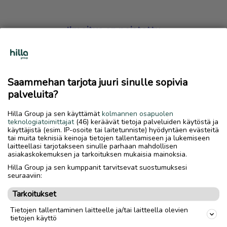
Ilmoitus on poistettu
Harmillista, mutta hakemasi ilmoitus on valitettavasti
poistettu palvelusta.
Saammehan tarjota juuri sinulle sopivia
Siirry etusivulle
palveluita?
Hilla Group ja sen käyttämät
kolmannen osapuolen
teknologiatoimittajat
(46) keräävät tietoja palveluiden käytöstä ja
käyttäjistä (esim. IP-osoite tai laitetunniste) hyödyntäen evästeitä
tai muita teknisiä keinoja tietojen tallentamiseen ja lukemiseen
laitteellasi tarjotakseen sinulle parhaan mahdollisen
asiakaskokemuksen ja tarkoituksen mukaisia mainoksia.
Hilla Group ja sen kumppanit tarvitsevat suostumuksesi
seuraaviin:
Tarkoitukset
Tietojen tallentaminen laitteelle ja/tai laitteella olevien
tietojen käyttö