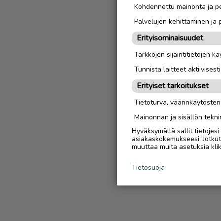
Kohdennettu mainonta ja pe
Palvelujen kehittäminen ja
Erityisominaisuudet
Tarkkojen sijaintitietojen k
Tunnista laitteet aktiivisest
Erityiset tarkoitukset
Tietoturva, väärinkäytöste
Mainonnan ja sisällön tekni
Hyväksymällä sallit tietojes
asiakaskokemukseesi. Jotkut t
muuttaa muita asetuksia klik
Tietosuoja