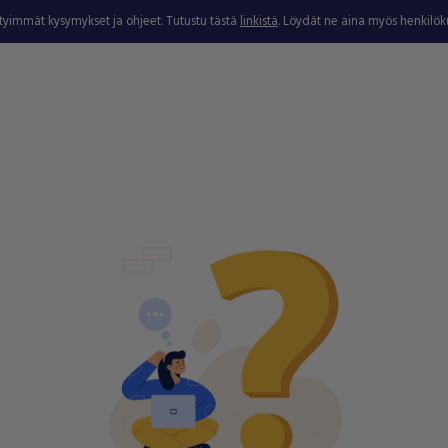
ytyimmät kysymykset ja ohjeet. Tutustu tästä
linkistä
. Löydät ne aina myös henkilö