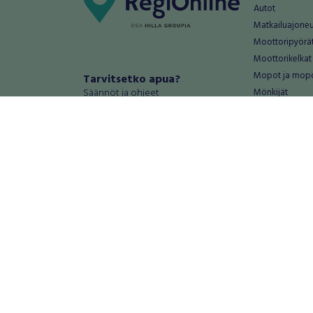
Autot
Matkailuajone
Moottoripyörä
Moottorikelkat
Mopot ja mop
Tarvitsetko apua?
Säännöt ja ohjeet
Mönkijät
Peräkärryt
Haluatko antaa palautetta tai
Raskas kalusto
kehitysehdotuksia?
Veneet
Palautteet ja kehitysehdotukset
Vanteet ja renk
Mainosta RegiOnlinessa
Varaosat ja tar
Käyttöehdot
Palvelut
Tietosuoja-asetukset
Antiikki ja
Tietoa Turvamaksu -palvelusta
Antiikkiesineet
Antiikkihuonek
Vanhat esineet
Vanhat huonek
Palvelut
Asunnot ja 