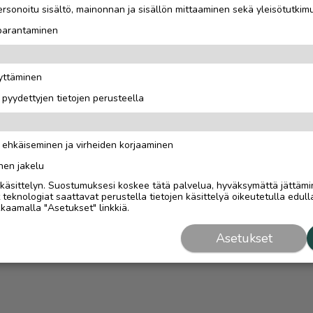
rsonoitu sisältö, mainonnan ja sisällön mittaaminen sekä yleisötutkim
 parantaminen
äyttäminen
i pyydettyjen tietojen perusteella
n ehkäiseminen ja virheiden korjaaminen
nen jakelu
i käsittelyn. Suostumuksesi koskee tätä palvelua, hyväksymättä jättämi
eknologiat saattavat perustella tietojen käsittelyä oikeutetulla edulla
kaamalla "Asetukset" linkkiä.
Asetukset