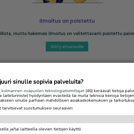
Ilmoitus on poistettu
llista, mutta hakemasi ilmoitus on valitettavasti poistettu palve
Siirry etusivulle
uri sinulle sopivia palveluita?
t
kolmannen osapuolen teknologiatoimittajat
(46) keräävät tietoja palv
tai laitetunniste) hyödyntäen evästeitä tai muita teknisiä keinoja tietoje
jotakseen sinulle parhaan mahdollisen asiakaskokemuksen ja tarkoituks
 tarvitsevat suostumuksesi seuraaviin:
elle ja/tai laitteella olevien tietojen käyttö