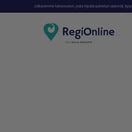
Julkaisimme tukisivuston, josta löydät palvelun säännöt, kys