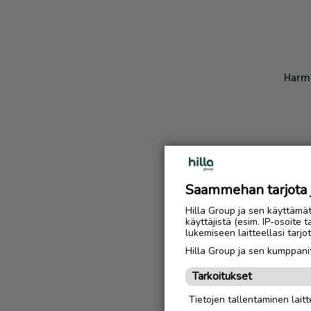
Harmi
Saammehan tarjota ju
Hilla Group ja sen käyttämä
käyttäjistä (esim. IP-osoite 
lukemiseen laitteellasi tar
Hilla Group ja sen kumppanit
Tarkoitukset
Tietojen tallentaminen laitte