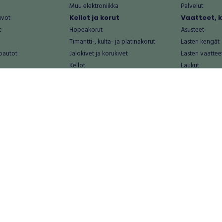
Muu elektroniikka
Palvelut
uvot
Kellot ja korut
Vaatteet, 
t
Hopeakorut
Asusteet
Timantti-, kulta- ja platinakorut
Lasten kengät
oautot
Jalokivet ja korukivet
Lasten vaattee
Kellot
Laukut
Muut kellot ja korut
Miesten kengä
Palvelut
Miesten vaatte
Koti ja asuminen
Naisten kengä
aat
Huonekalut ja säilytys
Naisten vaatte
vikkeet
Keittiötarvikkeet ja astiat
Nuorten kengä
Kodinkoneet ja tarvikkeet
Nuorten vaatt
 vanhat esineet
Kotitoimisto
Palvelut
Kylpyhuone ja sauna
Vapaa-aika
alut
Lasten tarvikkeet ja lelut
Airsoft
Luonnonvaraiset tuotteet
Askartelu ja kä
alut
Piha ja puutarha
Eläintarvikkeet
Sisustaminen ja design
Kirjat ja lehdet
tontit
Muu koti ja asuminen
Leffat