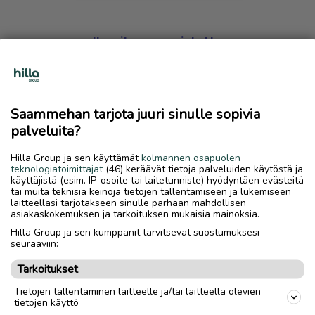
Ilmoitus on poistettu
Harmillista, mutta hakemasi ilmoitus on valitettavasti
poistettu palvelusta.
Saammehan tarjota juuri sinulle sopivia
Siirry etusivulle
palveluita?
Hilla Group ja sen käyttämät
kolmannen osapuolen
teknologiatoimittajat
(46) keräävät tietoja palveluiden käytöstä ja
käyttäjistä (esim. IP-osoite tai laitetunniste) hyödyntäen evästeitä
tai muita teknisiä keinoja tietojen tallentamiseen ja lukemiseen
laitteellasi tarjotakseen sinulle parhaan mahdollisen
asiakaskokemuksen ja tarkoituksen mukaisia mainoksia.
Hilla Group ja sen kumppanit tarvitsevat suostumuksesi
seuraaviin:
Tarkoitukset
Tietojen tallentaminen laitteelle ja/tai laitteella olevien
tietojen käyttö