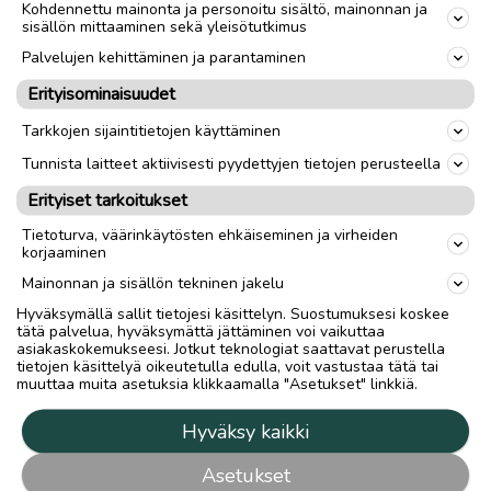
Kohdennettu mainonta ja personoitu sisältö, mainonnan ja
sisällön mittaaminen sekä yleisötutkimus
Palvelujen kehittäminen ja parantaminen
Erityisominaisuudet
Tarkkojen sijaintitietojen käyttäminen
Tunnista laitteet aktiivisesti pyydettyjen tietojen perusteella
Erityiset tarkoitukset
Tietoturva, väärinkäytösten ehkäiseminen ja virheiden
korjaaminen
Mainonnan ja sisällön tekninen jakelu
Hyväksymällä sallit tietojesi käsittelyn. Suostumuksesi koskee
tätä palvelua, hyväksymättä jättäminen voi vaikuttaa
asiakaskokemukseesi. Jotkut teknologiat saattavat perustella
tietojen käsittelyä oikeutetulla edulla, voit vastustaa tätä tai
muuttaa muita asetuksia klikkaamalla "Asetukset" linkkiä.
Hyväksy kaikki
Asetukset