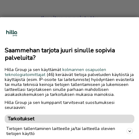
Ilmoitus on poistettu
Harmillista, mutta hakemasi ilmoitus on valitettavasti
poistettu palvelusta.
Saammehan tarjota juuri sinulle sopivia
Siirry etusivulle
palveluita?
Hilla Group ja sen käyttämät
kolmannen osapuolen
teknologiatoimittajat
(46) keräävät tietoja palveluiden käytöstä ja
käyttäjistä (esim. IP-osoite tai laitetunniste) hyödyntäen evästeitä
tai muita teknisiä keinoja tietojen tallentamiseen ja lukemiseen
laitteellasi tarjotakseen sinulle parhaan mahdollisen
asiakaskokemuksen ja tarkoituksen mukaisia mainoksia.
Hilla Group ja sen kumppanit tarvitsevat suostumuksesi
seuraaviin:
Tarkoitukset
Tietojen tallentaminen laitteelle ja/tai laitteella olevien
tietojen käyttö