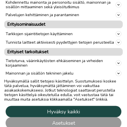
Kohdennettu mainonta ja personoitu sisältö, mainonnan ja
sisällön mittaaminen sekä yleisötutkimus
Palvelujen kehittäminen ja parantaminen
Erityisominaisuudet
Tarkkojen sijaintitietojen käyttäminen
Tunnista laitteet aktiivisesti pyydettyjen tietojen perusteella
Erityiset tarkoitukset
Tietoturva, väärinkäytösten ehkäiseminen ja virheiden
korjaaminen
Mainonnan ja sisällön tekninen jakelu
Hyväksymällä sallit tietojesi käsittelyn. Suostumuksesi koskee
tätä palvelua, hyväksymättä jättäminen voi vaikuttaa
asiakaskokemukseesi. Jotkut teknologiat saattavat perustella
tietojen käsittelyä oikeutetulla edulla, voit vastustaa tätä tai
muuttaa muita asetuksia klikkaamalla "Asetukset" linkkiä.
Hyväksy kaikki
Asetukset