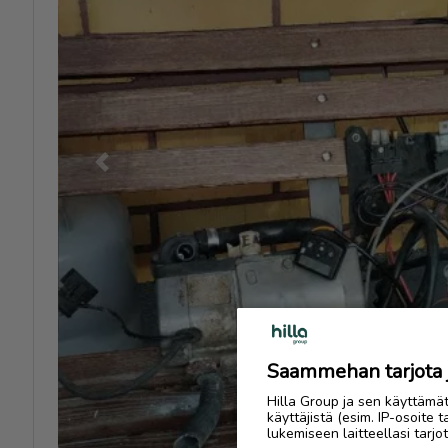
Previous
Saammehan tarjota ju
Hilla Group ja sen käyttämä
käyttäjistä (esim. IP-osoite 
lukemiseen laitteellasi tar