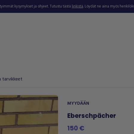
ytyimmät kysymykset ja ohjeet. Tutustu tästä
linkistä
. Löydät ne aina myös henkilö
 tarvikkeet
MYYDÄÄN
Eberschpächer
150 €