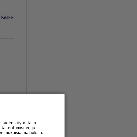
Keski-
eluiden käytöstä ja
AAN
n tallentamiseen ja
en mukaisia mainoksia.