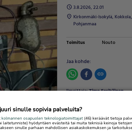
schedule
3.8.2026, 22.01
location_on
Kirkonmäki-Isokylä
,
Kokkola
,
Pohjanmaa
Nouto
Toimitus
Next
Jaa kohde:
link
Ilmoittaja:
Timo Eerikäinen
Katso ilmoittajan kaikki
ilmoitukset
(
2
)
uri sinulle sopivia palveluita?
t
kolmannen osapuolen teknologiatoimittajat
(46) keräävät tietoja palv
OTA YHTEYTTÄ ILMOITTAJ
tai laitetunniste) hyödyntäen evästeitä tai muita teknisiä keinoja tietoje
jotakseen sinulle parhaan mahdollisen asiakaskokemuksen ja tarkoituks