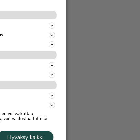
us
nen voi vaikuttaa
, voit vastustaa tätä tai
Hyväksy kaikki