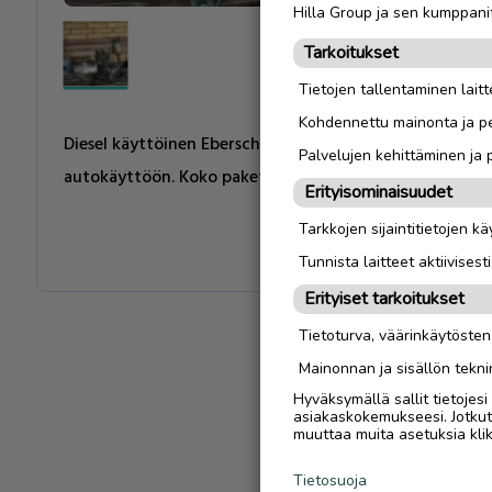
Hilla Group ja sen kumppanit
Tarkoitukset
Tietojen tallentaminen laitte
Kohdennettu mainonta ja pe
Diesel käyttöinen Eberschpächer 5 kW nestekiertoinen 
Palvelujen kehittäminen ja
autokäyttöön. Koko paketti. Tyyppi D5W S.
Erityisominaisuudet
Tarkkojen sijaintitietojen k
Tunnista laitteet aktiivisest
Erityiset tarkoitukset
Tietoturva, väärinkäytöste
Mainonnan ja sisällön tekni
Hyväksymällä sallit tietojes
asiakaskokemukseesi. Jotkut t
muuttaa muita asetuksia klik
Tietosuoja