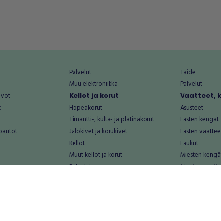
Palvelut
Taide
Muu elektroniikka
Palvelut
uvot
Kellot ja korut
Vaatteet, 
t
Hopeakorut
Asusteet
Timantti-, kulta- ja platinakorut
Lasten kengät
oautot
Jalokivet ja korukivet
Lasten vaattee
Kellot
Laukut
Muut kellot ja korut
Miesten kengä
Palvelut
Miesten vaatte
Koti ja asuminen
Naisten kengä
aat
Huonekalut ja säilytys
Naisten vaatte
vikkeet
Keittiötarvikkeet ja astiat
Nuorten kengä
Kodinkoneet ja tarvikkeet
Nuorten vaatt