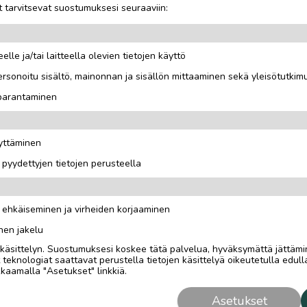
 tarvitsevat suostumuksesi seuraaviin:
elle ja/tai laitteella olevien tietojen käyttö
rsonoitu sisältö, mainonnan ja sisällön mittaaminen sekä yleisötutkim
lämmityslaite
 parantaminen
äyttäminen
i pyydettyjen tietojen perusteella
n ehkäiseminen ja virheiden korjaaminen
nen jakelu
i käsittelyn. Suostumuksesi koskee tätä palvelua, hyväksymättä jättämi
eknologiat saattavat perustella tietojen käsittelyä oikeutetulla edulla
kaamalla "Asetukset" linkkiä.
Asetukset