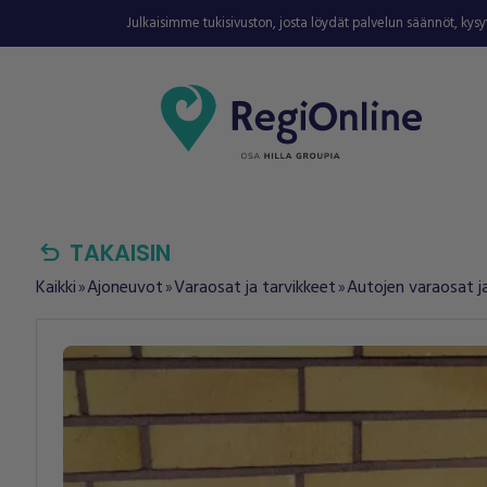
Julkaisimme tukisivuston, josta löydät palvelun säännöt, kys
undo
TAKAISIN
Kaikki
Ajoneuvot
Varaosat ja tarvikkeet
Autojen varaosat ja
double_arrow
double_arrow
double_arrow