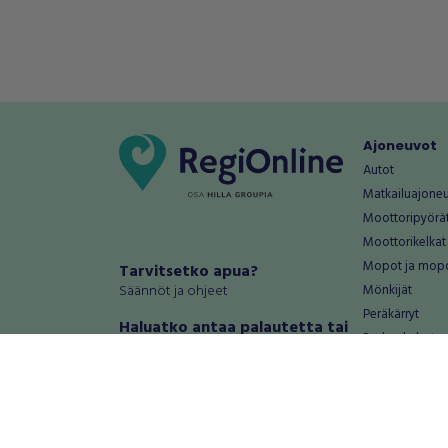
Ajoneuvot
Autot
Matkailuajone
Moottoripyörä
Moottorikelkat
Mopot ja mop
Tarvitsetko apua?
Säännöt ja ohjeet
Mönkijät
Peräkärryt
Haluatko antaa palautetta tai
Raskas kalusto
kehitysehdotuksia?
Veneet
Palautteet ja kehitysehdotukset
Vanteet ja renk
Mainosta RegiOnlinessa
Varaosat ja tar
Käyttöehdot
Palvelut