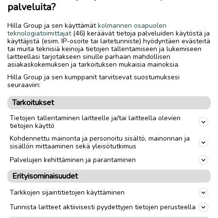
Hailong akulla 48v/20/936 Samsung kennoilla. Uuden hinta
palveluita?
2000€.
Hilla Group ja sen käyttämät
kolmannen osapuolen
teknologiatoimittajat
(46) keräävät tietoja palveluiden käytöstä ja
käyttäjistä (esim. IP-osoite tai laitetunniste) hyödyntäen evästeitä
tai muita teknisiä keinoja tietojen tallentamiseen ja lukemiseen
Nouto
Toimitus
laitteellasi tarjotakseen sinulle parhaan mahdollisen
asiakaskokemuksen ja tarkoituksen mukaisia mainoksia.
Tuumakoko
26"
Hilla Group ja sen kumppanit tarvitsevat suostumuksesi
seuraaviin:
Materiaali
Alumiini
Tarkoitukset
Vuosimalli
2024
Tietojen tallentaminen laitteelle ja/tai laitteella olevien
tietojen käyttö
Sukupuoli
Unisex
Kohdennettu mainonta ja personoitu sisältö, mainonnan ja
Runkokoko
L
sisällön mittaaminen sekä yleisötutkimus
Palvelujen kehittäminen ja parantaminen
Erityisominaisuudet
link
Tarkkojen sijaintitietojen käyttäminen
Ilmoittaja:
A.K
Tunnista laitteet aktiivisesti pyydettyjen tietojen perusteella
Katso ilmoittajan kaikki ilmoitukset
(
38
)