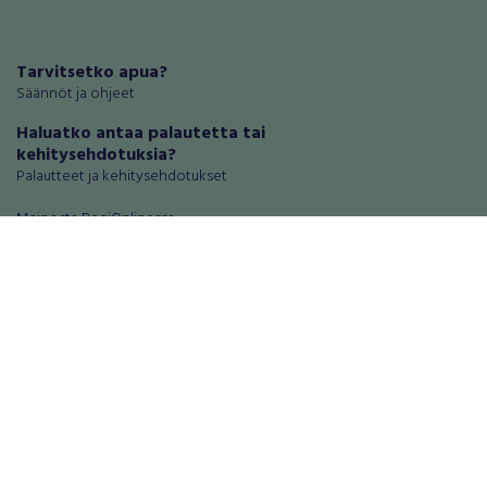
Tarvitsetko apua?
Säännöt ja ohjeet
Haluatko antaa palautetta tai
kehitysehdotuksia?
Palautteet ja kehitysehdotukset
Mainosta RegiOnlinessa
Käyttöehdot
Tietosuoja-asetukset
Tietoa Turvamaksu -palvelusta
Ajoneuvot
Asunnot
Autot
Autotallit ja varastot
Matkailuajoneuvot
Loma-asunnot
Moottoripyörät
Maa- ja metsätilat
Moottorikelkat
Toimitilat
Mopot ja mopoautot
Tontit
Mönkijät
Palvelut