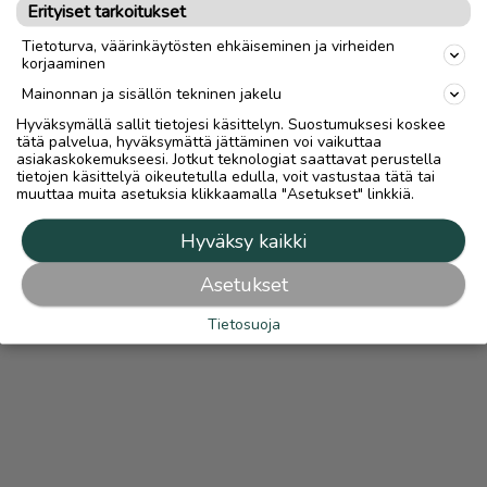
Erityiset tarkoitukset
OTA YHTEYTTÄ ILMOITTAJAAN
Tietoturva, väärinkäytösten ehkäiseminen ja virheiden
korjaaminen
Mainonnan ja sisällön tekninen jakelu
Hyväksymällä sallit tietojesi käsittelyn. Suostumuksesi koskee
tätä palvelua, hyväksymättä jättäminen voi vaikuttaa
asiakaskokemukseesi. Jotkut teknologiat saattavat perustella
tietojen käsittelyä oikeutetulla edulla, voit vastustaa tätä tai
muuttaa muita asetuksia klikkaamalla "Asetukset" linkkiä.
Hyväksy kaikki
Asetukset
Tietosuoja