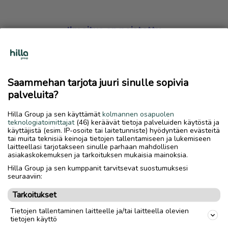
Ilmoitus on poistettu
Harmillista, mutta hakemasi ilmoitus on valitettavasti
poistettu palvelusta.
Saammehan tarjota juuri sinulle sopivia
Siirry etusivulle
palveluita?
Hilla Group ja sen käyttämät
kolmannen osapuolen
teknologiatoimittajat
(46) keräävät tietoja palveluiden käytöstä ja
käyttäjistä (esim. IP-osoite tai laitetunniste) hyödyntäen evästeitä
tai muita teknisiä keinoja tietojen tallentamiseen ja lukemiseen
laitteellasi tarjotakseen sinulle parhaan mahdollisen
asiakaskokemuksen ja tarkoituksen mukaisia mainoksia.
Hilla Group ja sen kumppanit tarvitsevat suostumuksesi
seuraaviin:
Tarkoitukset
Tietojen tallentaminen laitteelle ja/tai laitteella olevien
tietojen käyttö