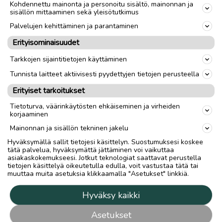
Kohdennettu mainonta ja personoitu sisältö, mainonnan ja
sisällön mittaaminen sekä yleisötutkimus
Palvelujen kehittäminen ja parantaminen
Erityisominaisuudet
Tarkkojen sijaintitietojen käyttäminen
Tunnista laitteet aktiivisesti pyydettyjen tietojen perusteella
Erityiset tarkoitukset
Tietoturva, väärinkäytösten ehkäiseminen ja virheiden
korjaaminen
Mainonnan ja sisällön tekninen jakelu
Hyväksymällä sallit tietojesi käsittelyn. Suostumuksesi koskee
tätä palvelua, hyväksymättä jättäminen voi vaikuttaa
asiakaskokemukseesi. Jotkut teknologiat saattavat perustella
tietojen käsittelyä oikeutetulla edulla, voit vastustaa tätä tai
muuttaa muita asetuksia klikkaamalla "Asetukset" linkkiä.
Hyväksy kaikki
Asetukset