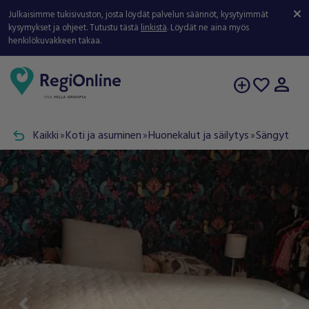
Julkaisimme tukisivuston, josta löydät palvelun säännöt, kysytyimmät
kysymykset ja ohjeet. Tutustu tästä
linkistä
. Löydät ne aina myös
henkilökuvakkeen takaa.
person
add_circle
favorite
undo
Kaikki
Koti ja asuminen
Huonekalut ja säilytys
Sängyt
double_arrow
double_arrow
double_arrow