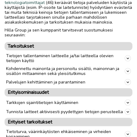
kooltaan 140*200.
teknologiatoimittajat
(46) keräävät tietoja palveluiden käytöstä ja
käyttäjistä (esim. IP-osoite tai laitetunniste) hyödyntäen evästeitä
Eläintalous mutta päälliset pesty.
tai muita teknisiä keinoja tietojen tallentamiseen ja lukemiseen
Tätä kokoa ei oikein saa enään mistään ja useimpiin
laitteellasi tarjotakseen sinulle parhaan mahdollisen
matkailuautoihin käy hyvin.
asiakaskokemuksen ja tarkoituksen mukaisia mainoksia.
Imuroin ja tuuletan vielä ennen hakua.
Hilla Group ja sen kumppanit tarvitsevat suostumuksesi
seuraaviin:
Hinta on yhteensä
Tarkoitukset
Nouto
Toimitus
Tietojen tallentaminen laitteelle ja/tai laitteella olevien
tietojen käyttö
Kohdennettu mainonta ja personoitu sisältö, mainonnan ja
sisällön mittaaminen sekä yleisötutkimus
link
Palvelujen kehittäminen ja parantaminen
Ilmoittaja:
Henna peltoniemi
Erityisominaisuudet
Katso ilmoittajan kaikki ilmoitukset
(
1
)
Tarkkojen sijaintitietojen käyttäminen
Tunnista laitteet aktiivisesti pyydettyjen tietojen perusteella
OTA YHTEYTTÄ ILMOITTAJAAN
Erityiset tarkoitukset
Tietoturva, väärinkäytösten ehkäiseminen ja virheiden
korjaaminen