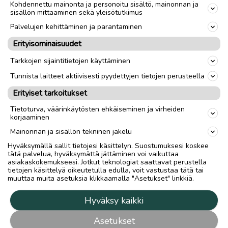
Kohdennettu mainonta ja personoitu sisältö, mainonnan ja
sisällön mittaaminen sekä yleisötutkimus
Palvelujen kehittäminen ja parantaminen
Erityisominaisuudet
Tarkkojen sijaintitietojen käyttäminen
Tunnista laitteet aktiivisesti pyydettyjen tietojen perusteella
Erityiset tarkoitukset
Tietoturva, väärinkäytösten ehkäiseminen ja virheiden
korjaaminen
Mainonnan ja sisällön tekninen jakelu
Hyväksymällä sallit tietojesi käsittelyn. Suostumuksesi koskee
tätä palvelua, hyväksymättä jättäminen voi vaikuttaa
asiakaskokemukseesi. Jotkut teknologiat saattavat perustella
tietojen käsittelyä oikeutetulla edulla, voit vastustaa tätä tai
muuttaa muita asetuksia klikkaamalla "Asetukset" linkkiä.
Hyväksy kaikki
Asetukset