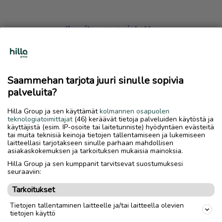
Ilmoitus on poistettu
Harmillista, mutta hakemasi ilmoitus on valitettavasti
poistettu palvelusta.
Saammehan tarjota juuri sinulle sopivia
Siirry etusivulle
palveluita?
Hilla Group ja sen käyttämät
kolmannen osapuolen
teknologiatoimittajat
(46) keräävät tietoja palveluiden käytöstä ja
käyttäjistä (esim. IP-osoite tai laitetunniste) hyödyntäen evästeitä
tai muita teknisiä keinoja tietojen tallentamiseen ja lukemiseen
laitteellasi tarjotakseen sinulle parhaan mahdollisen
asiakaskokemuksen ja tarkoituksen mukaisia mainoksia.
Hilla Group ja sen kumppanit tarvitsevat suostumuksesi
seuraaviin:
Tarkoitukset
Tietojen tallentaminen laitteelle ja/tai laitteella olevien
tietojen käyttö