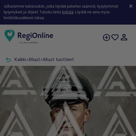
Julkaisimme tukisivuston, josta löydät palvelun säännöt, kysytyimmät
kysymykset ja ohjeet. Tutustu tästä
linkistä
. Löydät ne aina myös
henkilökuvakkeen takaa.
person
add_circle
favorite
undo
Kaikki
Muut
Muut tuotteet
double_arrow
double_arrow