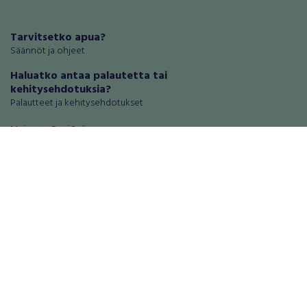
Tarvitsetko apua?
Säännöt ja ohjeet
Haluatko antaa palautetta tai
kehitysehdotuksia?
Palautteet ja kehitysehdotukset
Mainosta RegiOnlinessa
Käyttöehdot
Tietosuoja-asetukset
Tietoa Turvamaksu -palvelusta
Ajoneuvot
Asunnot
Autot
Autotallit ja varastot
Matkailuajoneuvot
Loma-asunnot
Moottoripyörät
Maa- ja metsätilat
Moottorikelkat
Toimitilat
Mopot ja mopoautot
Tontit
Mönkijät
Palvelut