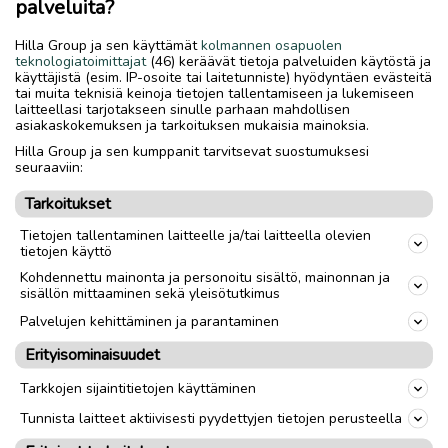
palveluita?
teetättäväksi jos kiinnostuit ota yhteyttä maksun saatuani
lähetän kuvan ilman vesileimaa. 10e per kuva
Hilla Group ja sen käyttämät
kolmannen osapuolen
teknologiatoimittajat
(46) keräävät tietoja palveluiden käytöstä ja
käyttäjistä (esim. IP-osoite tai laitetunniste) hyödyntäen evästeitä
tai muita teknisiä keinoja tietojen tallentamiseen ja lukemiseen
Lähetys
Toimitus
laitteellasi tarjotakseen sinulle parhaan mahdollisen
asiakaskokemuksen ja tarkoituksen mukaisia mainoksia.
Hilla Group ja sen kumppanit tarvitsevat suostumuksesi
link
seuraaviin:
Tarkoitukset
Ilmoittaja:
ARNHEMKNIGHT
Tietojen tallentaminen laitteelle ja/tai laitteella olevien
Katso ilmoittajan kaikki ilmoitukset
(
2
)
tietojen käyttö
Kohdennettu mainonta ja personoitu sisältö, mainonnan ja
OTA YHTEYTTÄ ILMOITTAJAAN
sisällön mittaaminen sekä yleisötutkimus
Palvelujen kehittäminen ja parantaminen
MAKSA TURVALLISESTI TÄSTÄ
Erityisominaisuudet
Tarkkojen sijaintitietojen käyttäminen
Mahdollisuus maksaa turvallisesti Turvamaksulla lisätään
automaattisesti kaikkiin ilmoituksiin, joissa on lähetys-
Tunnista laitteet aktiivisesti pyydettyjen tietojen perusteella
vaihtoehto.
Turvamaksut.fi