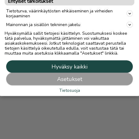
Erityiset tarkoitukset
Lue
Turvamaksusta
Tietoturva, väärinkäytösten ehkäiseminen ja virheiden
korjaaminen
Mainonnan ja sisällön tekninen jakelu
Hyväksymällä sallit tietojesi käsittelyn. Suostumuksesi koskee
tätä palvelua, hyväksymättä jättäminen voi vaikuttaa
asiakaskokemukseesi. Jotkut teknologiat saattavat perustella
tietojen käsittelyä oikeutetulla edulla, voit vastustaa tätä tai
muuttaa muita asetuksia klikkaamalla "Asetukset" linkkiä.
Hyväksy kaikki
Asetukset
Tietosuoja