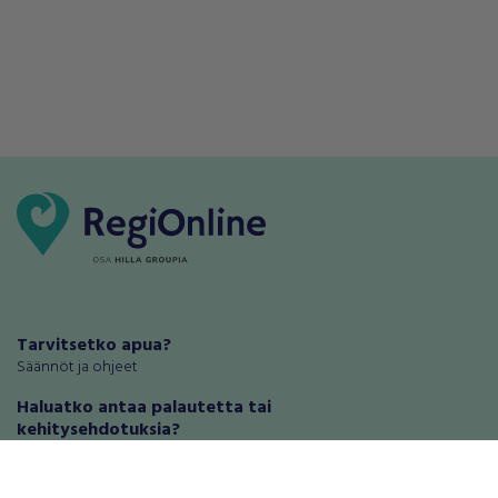
Tarvitsetko apua?
Säännöt ja ohjeet
Haluatko antaa palautetta tai
kehitysehdotuksia?
Palautteet ja kehitysehdotukset
Mainosta RegiOnlinessa