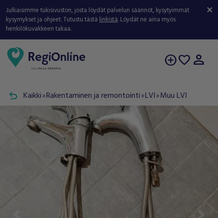
Julkaisimme tukisivuston, josta löydät palvelun säännöt, kysytyimmät
kysymykset ja ohjeet. Tutustu tästä
linkistä
. Löydät ne aina myös
henkilökuvakkeen takaa.
person
add_circle
favorite
undo
Kaikki
Rakentaminen ja remontointi
LVI
Muu LVI
double_arrow
double_arrow
double_arrow