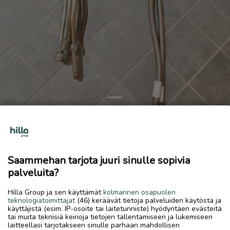
Previous
Next
Damixa ja Cello Hana
30 €
Saammehan tarjota juuri sinulle sopivia
26.5.2026, 06.06
favorite
palveluita?
location_on
Kokkola Keskus
,
Kokkola
,
Keski-Pohjanmaa
Hilla Group ja sen käyttämät
kolmannen osapuolen
Myydään
teknologiatoimittajat
(46) keräävät tietoja palveluiden käytöstä ja
käyttäjistä (esim. IP-osoite tai laitetunniste) hyödyntäen evästeitä
Käytöstä poistettua pesuallashana. Damixa(bide liitin) 30€ ja
tai muita teknisiä keinoja tietojen tallentamiseen ja lukemiseen
Cello hana 25€
laitteellasi tarjotakseen sinulle parhaan mahdollisen