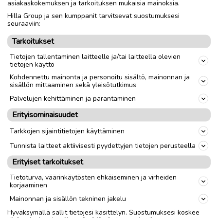
asiakaskokemuksen ja tarkoituksen mukaisia mainoksia.
Hilla Group ja sen kumppanit tarvitsevat suostumuksesi
Nouto
Toimitus
seuraaviin:
Tarkoitukset
link
Tietojen tallentaminen laitteelle ja/tai laitteella olevien
tietojen käyttö
Kohdennettu mainonta ja personoitu sisältö, mainonnan ja
Ilmoittaja:
---
sisällön mittaaminen sekä yleisötutkimus
Katso ilmoittajan kaikki ilmoitukset
(
9
)
Palvelujen kehittäminen ja parantaminen
Erityisominaisuudet
OTA YHTEYTTÄ ILMOITTAJAAN
Tarkkojen sijaintitietojen käyttäminen
Tunnista laitteet aktiivisesti pyydettyjen tietojen perusteella
Erityiset tarkoitukset
Tietoturva, väärinkäytösten ehkäiseminen ja virheiden
korjaaminen
Mainonnan ja sisällön tekninen jakelu
Hyväksymällä sallit tietojesi käsittelyn. Suostumuksesi koskee