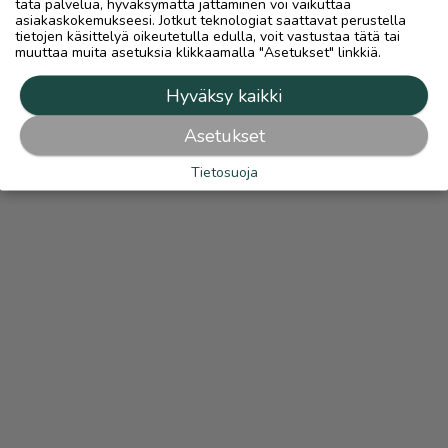
tätä palvelua, hyväksymättä jättäminen voi vaikuttaa
asiakaskokemukseesi. Jotkut teknologiat saattavat perustella
tietojen käsittelyä oikeutetulla edulla, voit vastustaa tätä tai
muuttaa muita asetuksia klikkaamalla "Asetukset" linkkiä.
Hyväksy kaikki
Asetukset
Tietosuoja