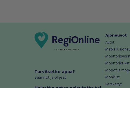
Ajoneuvot
Autot
Matkailuajone
Moottoripyörä
Moottorikelkat
Mopot ja mop
Tarvitsetko apua?
Säännöt ja ohjeet
Mönkijät
Peräkärryt
Haluatko antaa palautetta tai
Raskas kalusto
kehitysehdotuksia?
Veneet
Palautteet ja kehitysehdotukset
Vanteet ja renk
Mainosta RegiOnlinessa
Varaosat ja tar
Käyttöehdot
Palvelut
Tietosuoja-asetukset
Antiikki ja