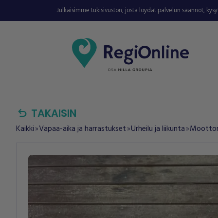
Julkaisimme tukisivuston, josta löydät palvelun säännöt, kys
undo
TAKAISIN
Kaikki
Vapaa-aika ja harrastukset
Urheilu ja liikunta
Moottori
double_arrow
double_arrow
double_arrow