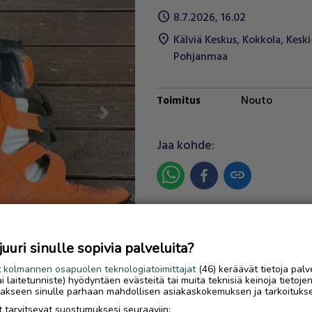
schedule
8.7.2026, 16.02
location_on
Kälviä Keskus
,
Kokkola
,
Keski
Pohjanmaa
Nouto
Toimitus
Next
Jaa kohde:
link
Ilmoittaja:
Maija Lindholm
Katso ilmoittajan kaikki
uri sinulle sopivia palveluita?
ilmoitukset
(
2
)
t
kolmannen osapuolen teknologiatoimittajat
(46) keräävät tietoja palv
tai laitetunniste) hyödyntäen evästeitä tai muita teknisiä keinoja tietoje
OTA YHTEYTTÄ ILMOITTAJ
jotakseen sinulle parhaan mahdollisen asiakaskokemuksen ja tarkoituks
 tarvitsevat suostumuksesi seuraaviin: