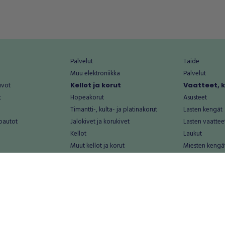
Palvelut
Taide
Muu elektroniikka
Palvelut
uvot
Kellot ja korut
Vaatteet, 
t
Hopeakorut
Asusteet
Timantti-, kulta- ja platinakorut
Lasten kengät
oautot
Jalokivet ja korukivet
Lasten vaattee
Kellot
Laukut
Muut kellot ja korut
Miesten kengä
Palvelut
Miesten vaatte
Koti ja asuminen
Naisten kengä
aat
Huonekalut ja säilytys
Naisten vaatte
vikkeet
Keittiötarvikkeet ja astiat
Nuorten kengä
Kodinkoneet ja tarvikkeet
Nuorten vaatt
 vanhat esineet
Kotitoimisto
Palvelut