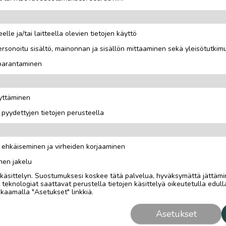
elle ja/tai laitteella olevien tietojen käyttö
rsonoitu sisältö, mainonnan ja sisällön mittaaminen sekä yleisötutkim
 parantaminen
äyttäminen
i pyydettyjen tietojen perusteella
n ehkäiseminen ja virheiden korjaaminen
nen jakelu
i käsittelyn. Suostumuksesi koskee tätä palvelua, hyväksymättä jättämi
eknologiat saattavat perustella tietojen käsittelyä oikeutetulla edulla
kaamalla "Asetukset" linkkiä.
Asetukset