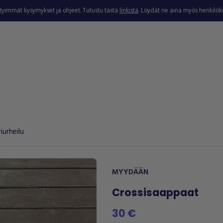
ytyimmät kysymykset ja ohjeet. Tutustu tästä
linkistä
. Löydät ne aina myös henkilö
urheilu
MYYDÄÄN
Crossisaappaat
30 €