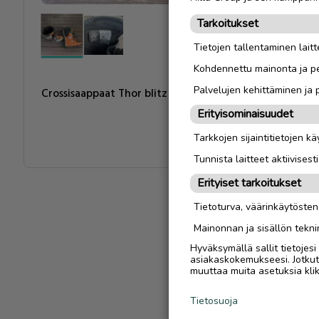
Tarkoitukset
Tietojen tallentaminen laitte
Kohdennettu mainonta ja pe
Palvelujen kehittäminen ja
Crossisaappaat Thor blitz koko 39
Erityisominaisuudet
Tarkkojen sijaintitietojen k
Tunnista laitteet aktiivisest
Erityiset tarkoitukset
Tietoturva, väärinkäytöste
Mainonnan ja sisällön tekni
Hyväksymällä sallit tietojes
asiakaskokemukseesi. Jotkut t
muuttaa muita asetuksia klik
Tietosuoja