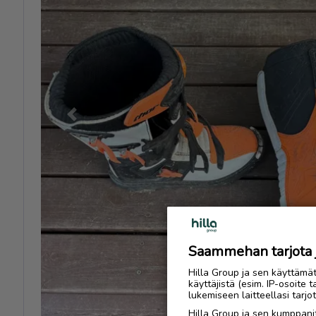
Previous
Saammehan tarjota ju
Hilla Group ja sen käyttämä
käyttäjistä (esim. IP-osoite 
lukemiseen laitteellasi tar
Hilla Group ja sen kumppanit