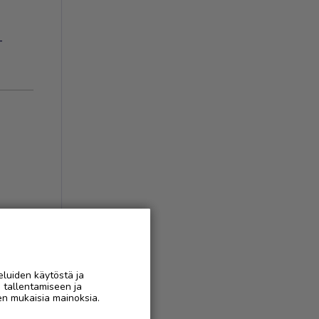
-
eluiden käytöstä ja
n tallentamiseen ja
AAN
en mukaisia mainoksia.