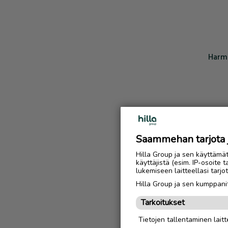
Harmi
Saammehan tarjota ju
Hilla Group ja sen käyttämä
käyttäjistä (esim. IP-osoite 
lukemiseen laitteellasi tar
Hilla Group ja sen kumppanit
Tarkoitukset
Tietojen tallentaminen laitte