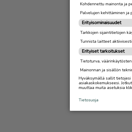
Kohdennettu mainonta ja pe
Palvelujen kehittäminen ja
Erityisominaisuudet
Tarkkojen sijaintitietojen k
Tunnista laitteet aktiivisest
Erityiset tarkoitukset
Tietoturva, väärinkäytöste
Mainonnan ja sisällön tekni
Hyväksymällä sallit tietojes
asiakaskokemukseesi. Jotkut t
muuttaa muita asetuksia klik
Tietosuoja