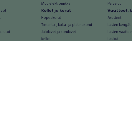
Muu elektroniikka
Palvelut
uvot
Kellot ja korut
Vaatteet, 
t
Hopeakorut
Asusteet
Timantti-, kulta- ja platinakorut
Lasten kengät
oautot
Jalokivet ja korukivet
Lasten vaattee
Kellot
Laukut
Muut kellot ja korut
Miesten kengä
Palvelut
Miesten vaatte
Koti ja asuminen
Naisten kengä
aat
Huonekalut ja säilytys
Naisten vaatte
vikkeet
Keittiötarvikkeet ja astiat
Nuorten kengä
Kodinkoneet ja tarvikkeet
Nuorten vaatt
 vanhat esineet
Kotitoimisto
Palvelut
Kylpyhuone ja sauna
Vapaa-aika
alut
Lasten tarvikkeet ja lelut
Airsoft
Luonnonvaraiset tuotteet
Askartelu ja kä
alut
Piha ja puutarha
Eläintarvikkeet
Sisustaminen ja design
Kirjat ja lehdet
tontit
Muu koti ja asuminen
Leffat