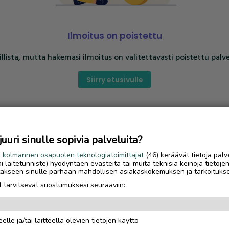
Ilmoitus on poistettu
llista, mutta hakemasi ilmoitus on valitettavasti poistettu palve
Siirry etusivulle
uri sinulle sopivia palveluita?
t
kolmannen osapuolen teknologiatoimittajat
(46) keräävät tietoja palv
tai laitetunniste) hyödyntäen evästeitä tai muita teknisiä keinoja tietoje
jotakseen sinulle parhaan mahdollisen asiakaskokemuksen ja tarkoituks
 tarvitsevat suostumuksesi seuraaviin:
elle ja/tai laitteella olevien tietojen käyttö