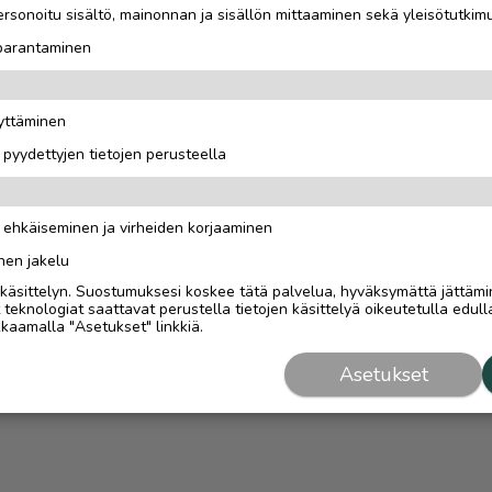
rsonoitu sisältö, mainonnan ja sisällön mittaaminen sekä yleisötutkim
 parantaminen
äyttäminen
i pyydettyjen tietojen perusteella
n ehkäiseminen ja virheiden korjaaminen
nen jakelu
i käsittelyn. Suostumuksesi koskee tätä palvelua, hyväksymättä jättämi
eknologiat saattavat perustella tietojen käsittelyä oikeutetulla edulla
kaamalla "Asetukset" linkkiä.
Asetukset