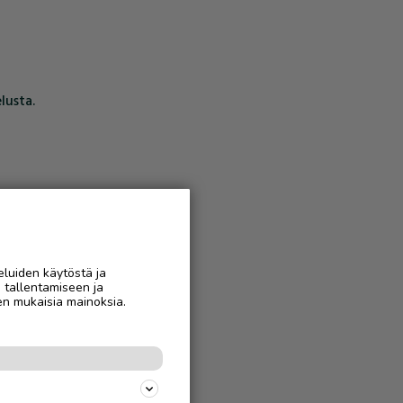
lusta.
eluiden käytöstä ja
n tallentamiseen ja
en mukaisia mainoksia.