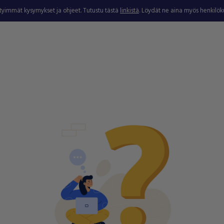
ytyimmät kysymykset ja ohjeet. Tutustu tästä
linkistä
. Löydät ne aina myös henkilö