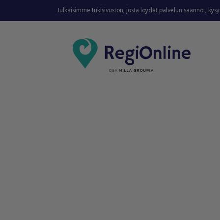
Julkaisimme tukisivuston, josta löydät palvelun säännöt, kys