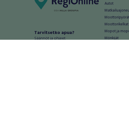
Autot
Matkailuajone
Moottoripyörä
Moottorikelkat
Mopot ja mop
Tarvitsetko apua?
Säännöt ja ohjeet
Mönkijät
Peräkärryt
Haluatko antaa palautetta tai
Raskas kalusto
kehitysehdotuksia?
Veneet
Palautteet ja kehitysehdotukset
Vanteet ja renk
Mainosta RegiOnlinessa
Varaosat ja tar
Käyttöehdot
Palvelut
Tietosuoja-asetukset
Antiikki ja
Tietoa Turvamaksu -palvelusta
Antiikkiesineet
Antiikkihuonek
Vanhat esineet
Vanhat huonek
Palvelut
Asunnot ja 