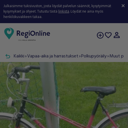
Julkaisimme tukisivuston, josta löydät palvelun säännöt, kysytyimmät
kysymykset ja ohjeet. Tutustu tästä
linkistä
. Löydät ne aina myös
henkilökuvakkeen takaa.
person
add_circle
favorite
undo
Kaikki
Vapaa-aika ja harrastukset
Polkupyöräily
Muut pyö
double_arrow
double_arrow
double_arrow