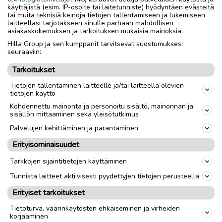
käyttäjistä (esim. IP-osoite tai laitetunniste) hyödyntäen evästeitä
tai muita teknisiä keinoja tietojen tallentamiseen ja lukemiseen
Nouto
Toimitus
laitteellasi tarjotakseen sinulle parhaan mahdollisen
asiakaskokemuksen ja tarkoituksen mukaisia mainoksia.
Tuumakoko
27"
Hilla Group ja sen kumppanit tarvitsevat suostumuksesi
seuraaviin:
Materiaali
Teräs
Tarkoitukset
Sukupuoli
Unisex
Tietojen tallentaminen laitteelle ja/tai laitteella olevien
tietojen käyttö
Kohdennettu mainonta ja personoitu sisältö, mainonnan ja
link
sisällön mittaaminen sekä yleisötutkimus
Palvelujen kehittäminen ja parantaminen
Ilmoittaja:
Hannu
Erityisominaisuudet
Katso ilmoittajan kaikki ilmoitukset
(
15
)
Tarkkojen sijaintitietojen käyttäminen
OTA YHTEYTTÄ ILMOITTAJAAN
Tunnista laitteet aktiivisesti pyydettyjen tietojen perusteella
Erityiset tarkoitukset
Tietoturva, väärinkäytösten ehkäiseminen ja virheiden
korjaaminen