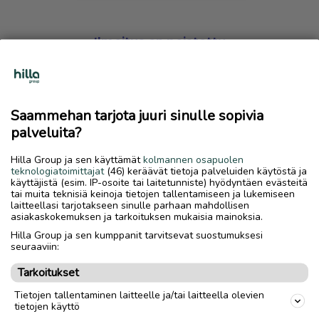
Ilmoitus on poistettu
Harmillista, mutta hakemasi ilmoitus on valitettavasti
poistettu palvelusta.
Saammehan tarjota juuri sinulle sopivia
Siirry etusivulle
palveluita?
Hilla Group ja sen käyttämät
kolmannen osapuolen
teknologiatoimittajat
(46) keräävät tietoja palveluiden käytöstä ja
käyttäjistä (esim. IP-osoite tai laitetunniste) hyödyntäen evästeitä
tai muita teknisiä keinoja tietojen tallentamiseen ja lukemiseen
laitteellasi tarjotakseen sinulle parhaan mahdollisen
asiakaskokemuksen ja tarkoituksen mukaisia mainoksia.
Hilla Group ja sen kumppanit tarvitsevat suostumuksesi
seuraaviin:
Tarkoitukset
Tietojen tallentaminen laitteelle ja/tai laitteella olevien
tietojen käyttö