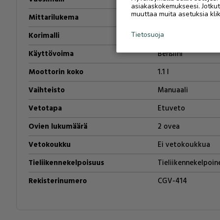
asiakaskokemukseesi. Jotkut t
muuttaa muita asetuksia klik
Mittarilukema
184000
km
Korimalli
Coupe
Tietosuoja
Käyttövoima
Bensiini
Moottorin koko
1.1
l
Vaihteisto
Manuaali
Vetotapa
Etuveto
Ovien lukumäärä
2 ovea
Vetokoukku
Ei vetokoukkua
Tieliikennekelpoisuus
Tieliikennekelpoin
Rekisterinumero
CGV-414