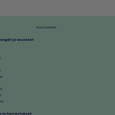
Muut tuotteet
kengät ja asusteet
t
t
et
t
et
t
eet
 ja harrastukset