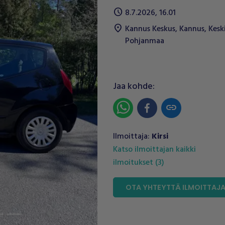
schedule
8.7.2026, 16.01
location_on
Kannus Keskus
,
Kannus
,
Kesk
Pohjanmaa
Jaa kohde:
Next
link
Ilmoittaja:
Kirsi
Katso ilmoittajan kaikki
ilmoitukset
(
3
)
OTA YHTEYTTÄ ILMOITTAJ