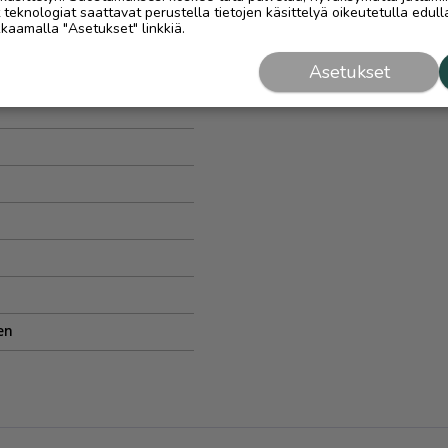
eknologiat saattavat perustella tietojen käsittelyä oikeutetulla edulla
kaamalla "Asetukset" linkkiä.
Asetukset
en