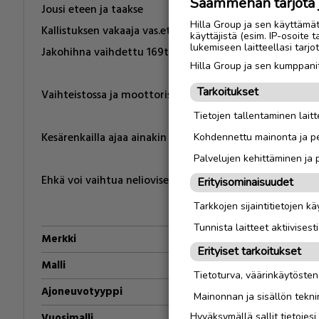
Saammehan tarjota ju
Jousi eteen ja taakse
Hilla Group ja sen käyttämä
Kallistuksen vakaaja vas.eteen
käyttäjistä (esim. IP-osoite 
lukemiseen laitteellasi tar
Jakohihna vaihdettu 169tkm:ssa vuonna 2023.
Hilla Group ja sen kumppanit
Tarkoitukset
Vaihteistossa ja moottorissa en ole huomannut ongelmi
Tietojen tallentaminen laitte
Kesärenkailla ajaa ainakin tämän kesän ja talvirenkaat h
Kohdennettu mainonta ja pe
Palvelujen kehittäminen ja
Erityisominaisuudet
Tarkkojen sijaintitietojen k
Tunnista laitteet aktiivisest
Merkki
Citroën
Erityiset tarkoitukset
Malli
C2
Tietoturva, väärinkäytöste
Ajoneuvotyyppi
Henkilöauto
Mainonnan ja sisällön tekni
Vuosimalli
2007
vm
Hyväksymällä sallit tietojes