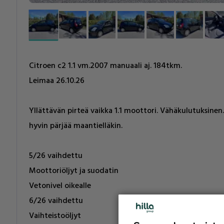
Citroen c2 1.1 vm.2007 manuaali aj. 184tkm.
Leimaa 26.10.26
Yllättävän pirteä vaikka 1.1 moottori. Vähäkulutuksinen
hyvin pärjää maantielläkin.
5/26 vaihdettu
Moottoriöljyt ja suodatin
Vetonivel oikealle
6/26 vaihdettu
Vaihteistoöljyt