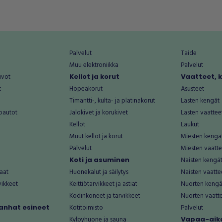
Palvelut
Taide
Muu elektroniikka
Palvelut
uvot
Kellot ja korut
Vaatteet, 
t
Hopeakorut
Asusteet
Timantti-, kulta- ja platinakorut
Lasten kengät
oautot
Jalokivet ja korukivet
Lasten vaattee
Kellot
Laukut
Muut kellot ja korut
Miesten kengä
Palvelut
Miesten vaatte
Koti ja asuminen
Naisten kengä
aat
Huonekalut ja säilytys
Naisten vaatte
vikkeet
Keittiötarvikkeet ja astiat
Nuorten kengä
Kodinkoneet ja tarvikkeet
Nuorten vaatt
 vanhat esineet
Kotitoimisto
Palvelut
Kylpyhuone ja sauna
Vapaa-aika