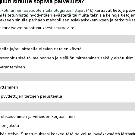
uri sinulle sopivia palveluita?
t
kolmannen osapuolen teknologiatoimittajat
(46) keräävät tietoja palv
tai laitetunniste) hyödyntäen evästeitä tai muita teknisiä keinoja tietoje
jotakseen sinulle parhaan mahdollisen asiakaskokemuksen ja tarkoituks
 tarvitsevat suostumuksesi seuraaviin:
a.
elle ja/tai laitteella olevien tietojen käyttö
yvät.
rsonoitu sisältö, mainonnan ja sisällön mittaaminen sekä yleisötutkim
 parantaminen
äyttäminen
i pyydettyjen tietojen perusteella
n ehkäiseminen ja virheiden korjaaminen
nen jakelu
i käsittelyn. Suostumuksesi koskee tätä palvelua, hyväksymättä jättämi