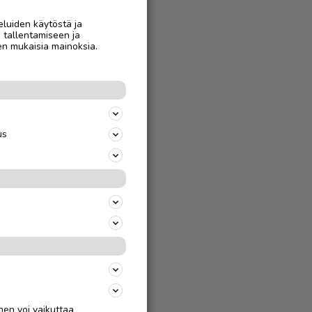
eluiden käytöstä ja
n tallentamiseen ja
en mukaisia mainoksia.
us
nen voi vaikuttaa