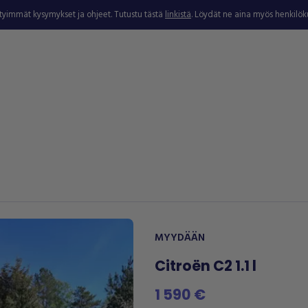
ytyimmät kysymykset ja ohjeet. Tutustu tästä
linkistä
. Löydät ne aina myös henkilö
MYYDÄÄN
Citroën C2 1.1 l
1 590 €