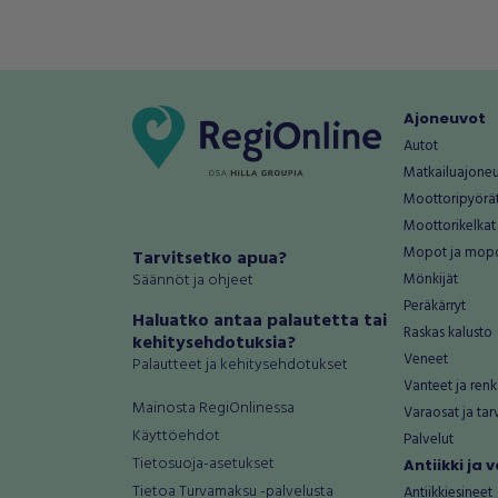
Ajoneuvot
Autot
Matkailuajone
Moottoripyörä
Moottorikelkat
Mopot ja mop
Tarvitsetko apua?
Säännöt ja ohjeet
Mönkijät
Peräkärryt
Haluatko antaa palautetta tai
Raskas kalusto
kehitysehdotuksia?
Veneet
Palautteet ja kehitysehdotukset
Vanteet ja renk
Mainosta RegiOnlinessa
Varaosat ja tar
Käyttöehdot
Palvelut
Tietosuoja-asetukset
Antiikki ja
Tietoa Turvamaksu -palvelusta
Antiikkiesineet