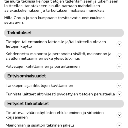
tai muita teknisiä keinoja tietojen tallentamiseen ja lukemiseen
pienet itselle.
laitteellasi tarjotakseen sinulle parhaan mahdollisen
asiakaskokemuksen ja tarkoituksen mukaisia mainoksia.
Hilla Group ja sen kumppanit tarvitsevat suostumuksesi
Nouto
Toimitus
seuraaviin:
Koko
40
Tarkoitukset
Tietojen tallentaminen laitteelle ja/tai laitteella olevien
tietojen käyttö
link
Kohdennettu mainonta ja personoitu sisältö, mainonnan ja
sisällön mittaaminen sekä yleisötutkimus
Ilmoittaja:
Tuulikki
Palvelujen kehittäminen ja parantaminen
Katso ilmoittajan kaikki ilmoitukset
(
3
)
Erityisominaisuudet
OTA YHTEYTTÄ ILMOITTAJAAN
Tarkkojen sijaintitietojen käyttäminen
Tunnista laitteet aktiivisesti pyydettyjen tietojen perusteella
Erityiset tarkoitukset
Tietoturva, väärinkäytösten ehkäiseminen ja virheiden
korjaaminen
Mainonnan ja sisällön tekninen jakelu