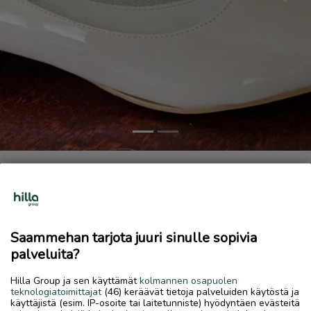
Previous
Next
Chantana
20 €
11.7.2026, 18.23
favorite
location_on
Halkokari
,
Kokkola
,
Keski-Pohjanmaa
Saammehan tarjota juuri sinulle sopivia
palveluita?
Myydään
Hilla Group ja sen käyttämät
kolmannen osapuolen
Ihanat käyttämättömät Chantana-avokkaat, kiiltonahkaa,
teknologiatoimittajat
(46) keräävät tietoja palveluiden käytöstä ja
koko 40, ovh 85€, nyt vain 20€, kuitti tallessa. Oli liian
käyttäjistä (esim. IP-osoite tai laitetunniste) hyödyntäen evästeitä