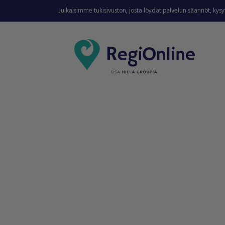
Julkaisimme tukisivuston, josta löydät palvelun säännöt, kys