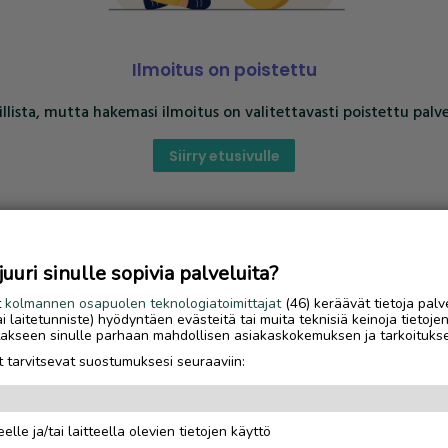
Ilmoitus on poistettu
llista, mutta hakemasi ilmoitus on valitettavasti poistettu palve
Siirry etusivulle
uri sinulle sopivia palveluita?
t
kolmannen osapuolen teknologiatoimittajat
(46) keräävät tietoja palv
tai laitetunniste) hyödyntäen evästeitä tai muita teknisiä keinoja tietoje
jotakseen sinulle parhaan mahdollisen asiakaskokemuksen ja tarkoituks
 tarvitsevat suostumuksesi seuraaviin:
elle ja/tai laitteella olevien tietojen käyttö