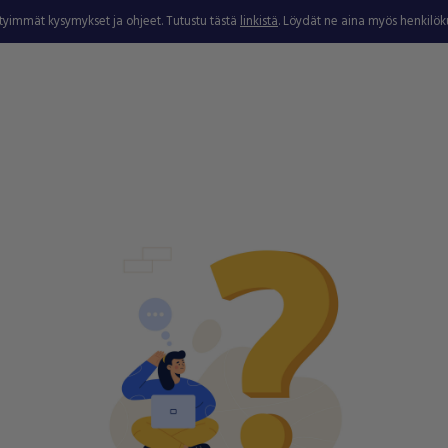
ytyimmät kysymykset ja ohjeet. Tutustu tästä
linkistä
. Löydät ne aina myös henkilö