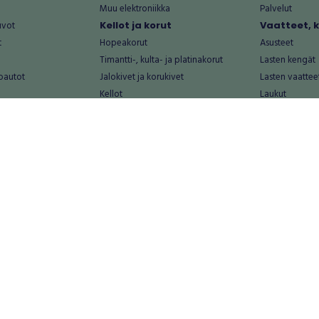
Muu elektroniikka
Palvelut
uvot
Kellot ja korut
Vaatteet, 
t
Hopeakorut
Asusteet
Timantti-, kulta- ja platinakorut
Lasten kengät
oautot
Jalokivet ja korukivet
Lasten vaattee
Kellot
Laukut
Muut kellot ja korut
Miesten kengä
Palvelut
Miesten vaatte
Koti ja asuminen
Naisten kengä
aat
Huonekalut ja säilytys
Naisten vaatte
vikkeet
Keittiötarvikkeet ja astiat
Nuorten kengä
Kodinkoneet ja tarvikkeet
Nuorten vaatt
 vanhat esineet
Kotitoimisto
Palvelut
Kylpyhuone ja sauna
Vapaa-aika
alut
Lasten tarvikkeet ja lelut
Airsoft
Luonnonvaraiset tuotteet
Askartelu ja kä
alut
Piha ja puutarha
Eläintarvikkeet
Sisustaminen ja design
Kirjat ja lehdet
tontit
Muu koti ja asuminen
Leffat