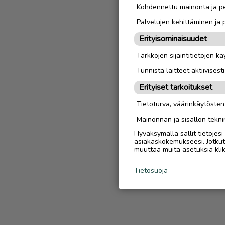
Kohdennettu mainonta ja pe
Palvelujen kehittäminen ja
Erityisominaisuudet
Tarkkojen sijaintitietojen k
Tunnista laitteet aktiivisest
Erityiset tarkoitukset
Tietoturva, väärinkäytöste
Mainonnan ja sisällön tekni
Hyväksymällä sallit tietojes
asiakaskokemukseesi. Jotkut t
muuttaa muita asetuksia klik
Tietosuoja