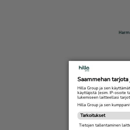
Harmi
Saammehan tarjota ju
Hilla Group ja sen käyttämä
käyttäjistä (esim. IP-osoite 
lukemiseen laitteellasi tar
Hilla Group ja sen kumppanit
Tarkoitukset
Tietojen tallentaminen laitte