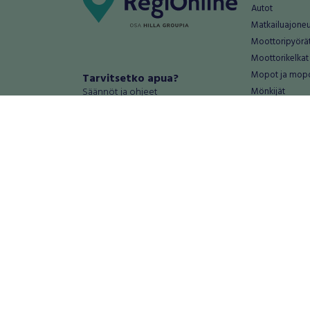
Autot
Matkailuajone
Moottoripyörä
Moottorikelkat
Mopot ja mop
Tarvitsetko apua?
Säännöt ja ohjeet
Mönkijät
Peräkärryt
Haluatko antaa palautetta tai
Raskas kalusto
kehitysehdotuksia?
Veneet
Palautteet ja kehitysehdotukset
Vanteet ja renk
Mainosta RegiOnlinessa
Varaosat ja tar
Käyttöehdot
Palvelut
Tietosuoja-asetukset
Antiikki ja
Tietoa Turvamaksu -palvelusta
Antiikkiesineet
Antiikkihuonek
Vanhat esineet
Vanhat huonek
Palvelut
Asunnot ja 