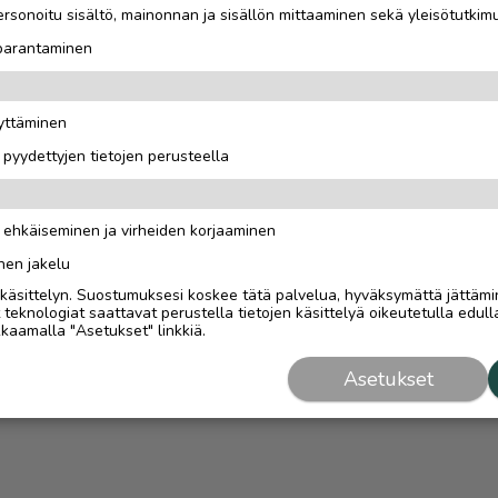
rsonoitu sisältö, mainonnan ja sisällön mittaaminen sekä yleisötutkim
 parantaminen
äyttäminen
i pyydettyjen tietojen perusteella
n ehkäiseminen ja virheiden korjaaminen
nen jakelu
i käsittelyn. Suostumuksesi koskee tätä palvelua, hyväksymättä jättämi
eknologiat saattavat perustella tietojen käsittelyä oikeutetulla edulla
kaamalla "Asetukset" linkkiä.
Asetukset