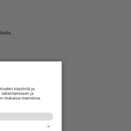
lusta.
eluiden käytöstä ja
n tallentamiseen ja
en mukaisia mainoksia.