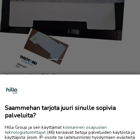
Previous
Next
Caravan tarvikkeita
20 €
14.6.2026, 21.15
favorite
location_on
Kokkola Keskus
,
Kokkola
,
Keski-Pohjanmaa
Saammehan tarjota juuri sinulle sopivia
palveluita?
Myydään
Hilla Group ja sen käyttämät
kolmannen osapuolen
Myydään jääkaapin talvisuojat,
teknologiatoimittajat
(46) keräävät tietoja palveluiden käytöstä ja
- vetolaatikon väliseinä, -ovihylly. Pyörien suojapeite
käyttäjistä (esim. IP-osoite tai laitetunniste) hyödyntäen evästeitä