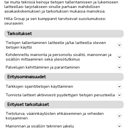
(käyttämätön)
tai muita teknisiä keinoja tietojen tallentamiseen ja lukemiseen
laitteellasi tarjotakseen sinulle parhaan mahdollisen
Hinnat ja mitat kuvissa.
asiakaskokemuksen ja tarkoituksen mukaisia mainoksia.
Nouto Kokkola
Hilla Group ja sen kumppanit tarvitsevat suostumuksesi
seuraaviin:
Nouto
Toimitus
Tarkoitukset
Tietojen tallentaminen laitteelle ja/tai laitteella olevien
tietojen käyttö
link
Kohdennettu mainonta ja personoitu sisältö, mainonnan ja
sisällön mittaaminen sekä yleisötutkimus
Ilmoittaja:
T.H
Palvelujen kehittäminen ja parantaminen
Katso ilmoittajan kaikki ilmoitukset
(
1
)
Erityisominaisuudet
Tarkkojen sijaintitietojen käyttäminen
OTA YHTEYTTÄ ILMOITTAJAAN
Tunnista laitteet aktiivisesti pyydettyjen tietojen perusteella
Erityiset tarkoitukset
Tietoturva, väärinkäytösten ehkäiseminen ja virheiden
korjaaminen
Mainonnan ja sisällön tekninen jakelu