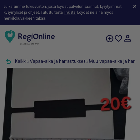
Julkaisimme tukisivuston, josta löydät palvelun säännöt, kysytyimmät
kysymykset ja ohjeet. Tutustu tästä
linkistä
. Löydät ne aina myös
henkilökuvakkeen takaa.
person
add_circle
favorite
undo
Kaikki
Vapaa-aika ja harrastukset
Muu vapaa-aika ja harra
double_arrow
double_arrow