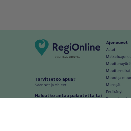
Ajoneuvot
Autot
Matkailuajone
Moottoripyörä
Moottorikelkat
Mopot ja mop
Tarvitsetko apua?
Säännöt ja ohjeet
Mönkijät
Peräkärryt
Haluatko antaa palautetta tai
Raskas kalusto
kehitysehdotuksia?
Veneet
Palautteet ja kehitysehdotukset
Vanteet ja renk
Mainosta RegiOnlinessa
Varaosat ja tar
Käyttöehdot
Palvelut