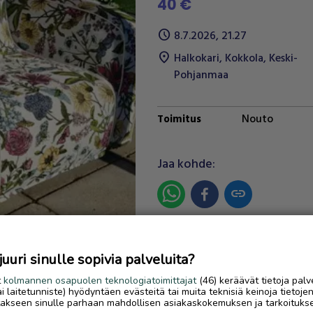
40 €
schedule
8.7.2026, 21.27
location_on
Halkokari
,
Kokkola
,
Keski-
Pohjanmaa
Nouto
Toimitus
Next
Jaa kohde:
link
Ilmoittaja:
SV
Katso ilmoittajan kaikki
uri sinulle sopivia palveluita?
ilmoitukset
(
2
)
t
kolmannen osapuolen teknologiatoimittajat
(46) keräävät tietoja palv
tai laitetunniste) hyödyntäen evästeitä tai muita teknisiä keinoja tietoje
jotakseen sinulle parhaan mahdollisen asiakaskokemuksen ja tarkoituks
OTA YHTEYTTÄ ILMOITTAJ