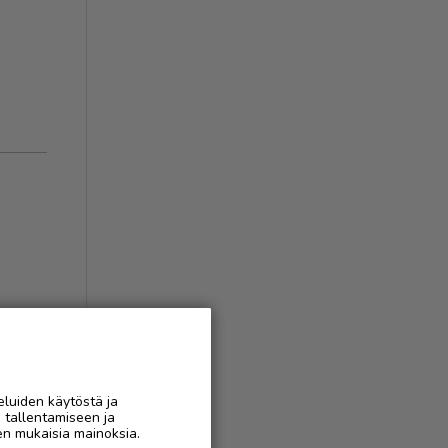
eluiden käytöstä ja
n tallentamiseen ja
en mukaisia mainoksia.
AAN