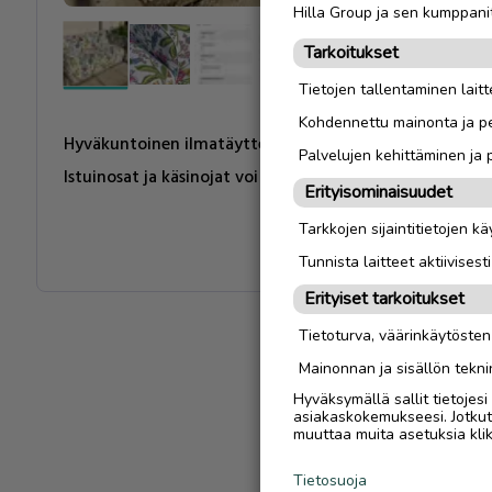
Hilla Group ja sen kumppanit
Tarkoitukset
Tietojen tallentaminen laitte
Kohdennettu mainonta ja pe
Hyväkuntoinen ilmatäytteinen sohva vain pari kertaa kä
Palvelujen kehittäminen ja
Istuinosat ja käsinojat voi irrottaa toisistaan, ovat vetoke
Erityisominaisuudet
Tarkkojen sijaintitietojen k
Tunnista laitteet aktiivisest
Erityiset tarkoitukset
Tietoturva, väärinkäytöste
Mainonnan ja sisällön tekni
Hyväksymällä sallit tietojes
asiakaskokemukseesi. Jotkut t
muuttaa muita asetuksia klik
Tietosuoja