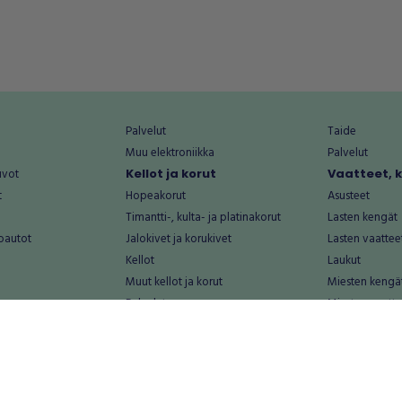
Palvelut
Taide
Muu elektroniikka
Palvelut
uvot
Kellot ja korut
Vaatteet, 
t
Hopeakorut
Asusteet
Timantti-, kulta- ja platinakorut
Lasten kengät
oautot
Jalokivet ja korukivet
Lasten vaattee
Kellot
Laukut
Muut kellot ja korut
Miesten kengä
Palvelut
Miesten vaatte
Koti ja asuminen
Naisten kengä
aat
Huonekalut ja säilytys
Naisten vaatte
vikkeet
Keittiötarvikkeet ja astiat
Nuorten kengä
Kodinkoneet ja tarvikkeet
Nuorten vaatt