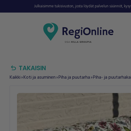
Julkaisimme tukisivuston, josta löydät palvelun säännöt, kys
undo
TAKAISIN
Kaikki
Koti ja asuminen
Piha ja puutarha
Piha- ja puutarhaka
double_arrow
double_arrow
double_arrow