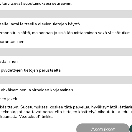
 tarvitsevat suostumuksesi seuraaviin:
elle ja/tai laitteella olevien tietojen käyttö
rsonoitu sisältö, mainonnan ja sisällön mittaaminen sekä yleisötutkim
ytetty.
 parantaminen
tjulla kiinni.
äyttäminen
i pyydettyjen tietojen perusteella
n ehkäiseminen ja virheiden korjaaminen
nen jakelu
i käsittelyn. Suostumuksesi koskee tätä palvelua, hyväksymättä jättämi
eknologiat saattavat perustella tietojen käsittelyä oikeutetulla edulla
kaamalla "Asetukset" linkkiä.
Asetukset