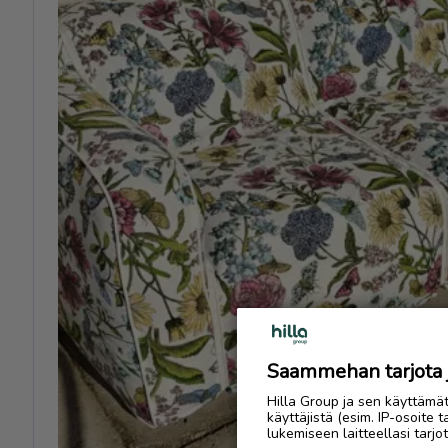
Previous
Saammehan tarjota ju
Hilla Group ja sen käyttämä
käyttäjistä (esim. IP-osoite 
lukemiseen laitteellasi tar