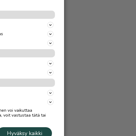
us
nen voi vaikuttaa
, voit vastustaa tätä tai
Hyväksy kaikki