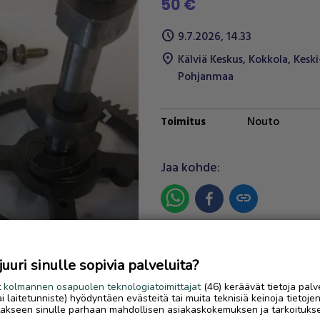
50 €
schedule
9.7.2026, 14.33
location_on
Kälviä Keskus
,
Kokkola
,
Keski
Pohjanmaa
Nouto
Toimitus
Next
Jaa kohde:
link
Ilmoittaja:
Pecu
Katso ilmoittajan kaikki
uri sinulle sopivia palveluita?
ilmoitukset
(
2
)
t
kolmannen osapuolen teknologiatoimittajat
(46) keräävät tietoja palv
tai laitetunniste) hyödyntäen evästeitä tai muita teknisiä keinoja tietoje
jotakseen sinulle parhaan mahdollisen asiakaskokemuksen ja tarkoituks
OTA YHTEYTTÄ ILMOITTAJ