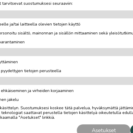
 tarvitsevat suostumuksesi seuraaviin:
elle ja/tai laitteella olevien tietojen käyttö
rsonoitu sisältö, mainonnan ja sisällön mittaaminen sekä yleisötutkim
uusittu viime vuosina.
 parantaminen
äyttäminen
i pyydettyjen tietojen perusteella
n ehkäiseminen ja virheiden korjaaminen
nen jakelu
i käsittelyn. Suostumuksesi koskee tätä palvelua, hyväksymättä jättämi
eknologiat saattavat perustella tietojen käsittelyä oikeutetulla edulla
kaamalla "Asetukset" linkkiä.
Asetukset