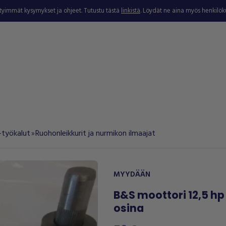
ytyimmät kysymykset ja ohjeet. Tutustu tästä
linkistä
. Löydät ne aina myös henkilö
-työkalut
Ruohonleikkurit ja nurmikon ilmaajat
double_arrow
MYYDÄÄN
B&S moottori 12,5 hp
osina