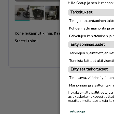
Hilla Group ja sen kumppanit
Tarkoitukset
Tietojen tallentaminen laitte
Kohdennettu mainonta ja pe
Kone leikannut kiinni. Kaasutin ja autom-.puolipuristin 
Palvelujen kehittäminen ja
Startti toimii.
Erityisominaisuudet
Tarkkojen sijaintitietojen k
Tunnista laitteet aktiivisest
Erityiset tarkoitukset
Tietoturva, väärinkäytöste
Mainonnan ja sisällön tekni
Hyväksymällä sallit tietojes
asiakaskokemukseesi. Jotkut t
muuttaa muita asetuksia klik
Tietosuoja