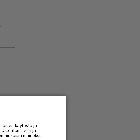
-
eluiden käytöstä ja
n tallentamiseen ja
en mukaisia mainoksia.
AAN