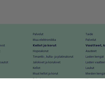
Palvelut
Taide
Muu elektroniikka
Palvelut
uvot
Kellot ja korut
Vaatteet, 
t
Hopeakorut
Asusteet
Timantti-, kulta- ja platinakorut
Lasten kengät
oautot
Jalokivet ja korukivet
Lasten vaattee
Kellot
Laukut
Muut kellot ja korut
Miesten kengä
Palvelut
Miesten vaatte
Koti ja asuminen
Naisten kengä
aat
Huonekalut ja säilytys
Naisten vaatte
vikkeet
Keittiötarvikkeet ja astiat
Nuorten kengä
Kodinkoneet ja tarvikkeet
Nuorten vaatt