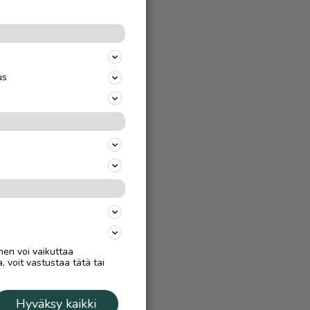
us
nen voi vaikuttaa
, voit vastustaa tätä tai
Hyväksy kaikki