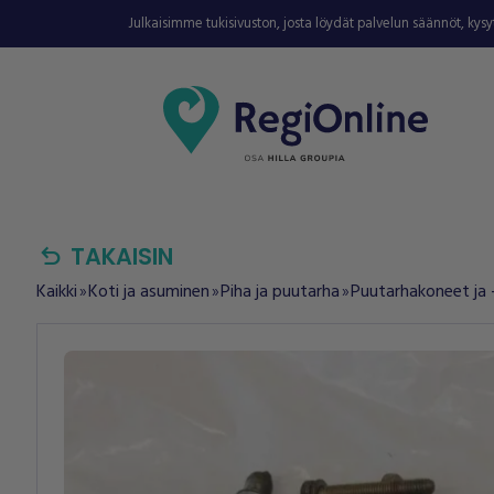
Julkaisimme tukisivuston, josta löydät palvelun säännöt, kys
undo
TAKAISIN
Kaikki
Koti ja asuminen
Piha ja puutarha
Puutarhakoneet ja 
double_arrow
double_arrow
double_arrow