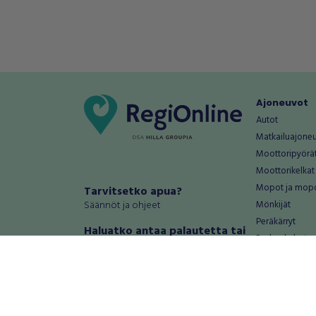
Ajoneuvot
Autot
Matkailuajone
Moottoripyörä
Moottorikelkat
Mopot ja mop
Tarvitsetko apua?
Säännöt ja ohjeet
Mönkijät
Peräkärryt
Haluatko antaa palautetta tai
Raskas kalusto
kehitysehdotuksia?
Veneet
Palautteet ja kehitysehdotukset
Vanteet ja renk
Mainosta RegiOnlinessa
Varaosat ja tar
Käyttöehdot
Palvelut