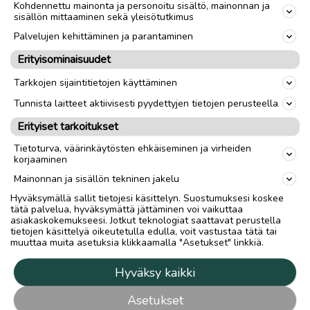
Kohdennettu mainonta ja personoitu sisältö, mainonnan ja
sisällön mittaaminen sekä yleisötutkimus
Palvelujen kehittäminen ja parantaminen
Erityisominaisuudet
Tarkkojen sijaintitietojen käyttäminen
Tunnista laitteet aktiivisesti pyydettyjen tietojen perusteella
Erityiset tarkoitukset
Tietoturva, väärinkäytösten ehkäiseminen ja virheiden
korjaaminen
Mainonnan ja sisällön tekninen jakelu
Hyväksymällä sallit tietojesi käsittelyn. Suostumuksesi koskee
tätä palvelua, hyväksymättä jättäminen voi vaikuttaa
asiakaskokemukseesi. Jotkut teknologiat saattavat perustella
tietojen käsittelyä oikeutetulla edulla, voit vastustaa tätä tai
muuttaa muita asetuksia klikkaamalla "Asetukset" linkkiä.
Hyväksy kaikki
Asetukset