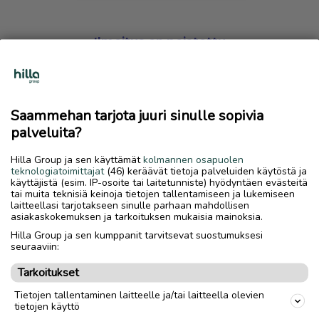
Ilmoitus on poistettu
Harmillista, mutta hakemasi ilmoitus on valitettavasti
poistettu palvelusta.
Saammehan tarjota juuri sinulle sopivia
Siirry etusivulle
palveluita?
Hilla Group ja sen käyttämät
kolmannen osapuolen
teknologiatoimittajat
(46) keräävät tietoja palveluiden käytöstä ja
käyttäjistä (esim. IP-osoite tai laitetunniste) hyödyntäen evästeitä
tai muita teknisiä keinoja tietojen tallentamiseen ja lukemiseen
laitteellasi tarjotakseen sinulle parhaan mahdollisen
asiakaskokemuksen ja tarkoituksen mukaisia mainoksia.
Hilla Group ja sen kumppanit tarvitsevat suostumuksesi
seuraaviin:
Tarkoitukset
Tietojen tallentaminen laitteelle ja/tai laitteella olevien
tietojen käyttö