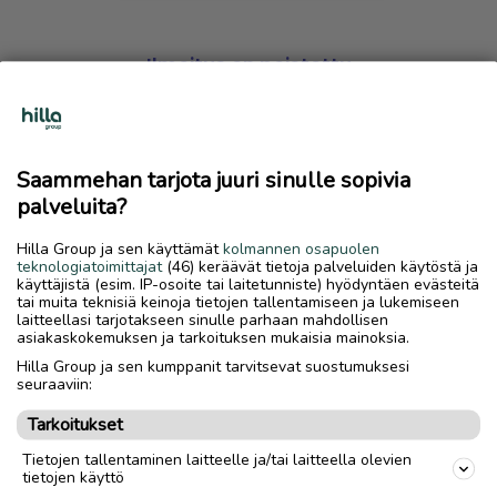
Ilmoitus on poistettu
Harmillista, mutta hakemasi ilmoitus on valitettavasti
poistettu palvelusta.
Saammehan tarjota juuri sinulle sopivia
Siirry etusivulle
palveluita?
Hilla Group ja sen käyttämät
kolmannen osapuolen
teknologiatoimittajat
(46) keräävät tietoja palveluiden käytöstä ja
käyttäjistä (esim. IP-osoite tai laitetunniste) hyödyntäen evästeitä
tai muita teknisiä keinoja tietojen tallentamiseen ja lukemiseen
laitteellasi tarjotakseen sinulle parhaan mahdollisen
asiakaskokemuksen ja tarkoituksen mukaisia mainoksia.
Hilla Group ja sen kumppanit tarvitsevat suostumuksesi
seuraaviin:
Tarkoitukset
Tietojen tallentaminen laitteelle ja/tai laitteella olevien
tietojen käyttö