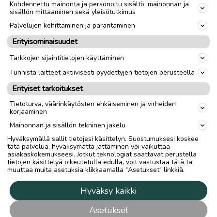
Kohdennettu mainonta ja personoitu sisältö, mainonnan ja
sisällön mittaaminen sekä yleisötutkimus
Palvelujen kehittäminen ja parantaminen
Erityisominaisuudet
Tarkkojen sijaintitietojen käyttäminen
Tunnista laitteet aktiivisesti pyydettyjen tietojen perusteella
Erityiset tarkoitukset
Tietoturva, väärinkäytösten ehkäiseminen ja virheiden
korjaaminen
Mainonnan ja sisällön tekninen jakelu
Hyväksymällä sallit tietojesi käsittelyn. Suostumuksesi koskee
tätä palvelua, hyväksymättä jättäminen voi vaikuttaa
asiakaskokemukseesi. Jotkut teknologiat saattavat perustella
tietojen käsittelyä oikeutetulla edulla, voit vastustaa tätä tai
muuttaa muita asetuksia klikkaamalla "Asetukset" linkkiä.
Hyväksy kaikki
Asetukset