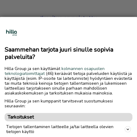
Ilmoitus on poistettu
Harmillista, mutta hakemasi ilmoitus on valitettavasti
poistettu palvelusta.
Saammehan tarjota juuri sinulle sopivia
Siirry etusivulle
palveluita?
Hilla Group ja sen käyttämät
kolmannen osapuolen
teknologiatoimittajat
(46) keräävät tietoja palveluiden käytöstä ja
käyttäjistä (esim. IP-osoite tai laitetunniste) hyödyntäen evästeitä
tai muita teknisiä keinoja tietojen tallentamiseen ja lukemiseen
laitteellasi tarjotakseen sinulle parhaan mahdollisen
asiakaskokemuksen ja tarkoituksen mukaisia mainoksia.
Hilla Group ja sen kumppanit tarvitsevat suostumuksesi
seuraaviin:
Tarkoitukset
Tietojen tallentaminen laitteelle ja/tai laitteella olevien
tietojen käyttö