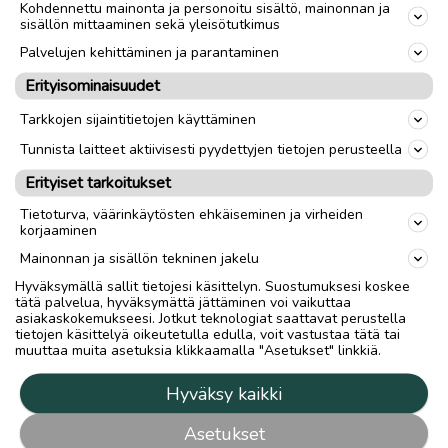
Kohdennettu mainonta ja personoitu sisältö, mainonnan ja
sisällön mittaaminen sekä yleisötutkimus
Palvelujen kehittäminen ja parantaminen
Erityisominaisuudet
Tarkkojen sijaintitietojen käyttäminen
Tunnista laitteet aktiivisesti pyydettyjen tietojen perusteella
Erityiset tarkoitukset
Tietoturva, väärinkäytösten ehkäiseminen ja virheiden
korjaaminen
Mainonnan ja sisällön tekninen jakelu
Hyväksymällä sallit tietojesi käsittelyn. Suostumuksesi koskee
tätä palvelua, hyväksymättä jättäminen voi vaikuttaa
asiakaskokemukseesi. Jotkut teknologiat saattavat perustella
tietojen käsittelyä oikeutetulla edulla, voit vastustaa tätä tai
muuttaa muita asetuksia klikkaamalla "Asetukset" linkkiä.
Hyväksy kaikki
Asetukset