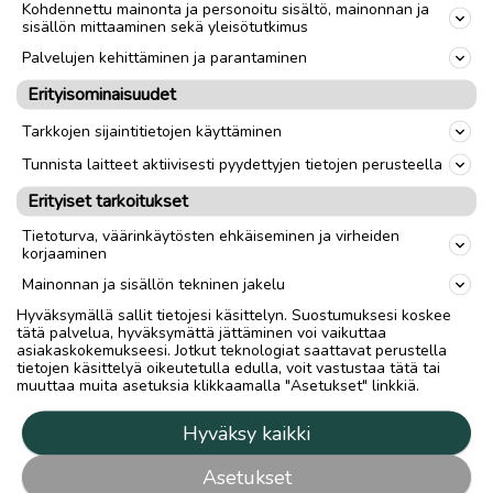
Kohdennettu mainonta ja personoitu sisältö, mainonnan ja
sisällön mittaaminen sekä yleisötutkimus
Palvelujen kehittäminen ja parantaminen
Erityisominaisuudet
Tarkkojen sijaintitietojen käyttäminen
Tunnista laitteet aktiivisesti pyydettyjen tietojen perusteella
Erityiset tarkoitukset
Tietoturva, väärinkäytösten ehkäiseminen ja virheiden
korjaaminen
Mainonnan ja sisällön tekninen jakelu
Hyväksymällä sallit tietojesi käsittelyn. Suostumuksesi koskee
tätä palvelua, hyväksymättä jättäminen voi vaikuttaa
asiakaskokemukseesi. Jotkut teknologiat saattavat perustella
tietojen käsittelyä oikeutetulla edulla, voit vastustaa tätä tai
muuttaa muita asetuksia klikkaamalla "Asetukset" linkkiä.
Hyväksy kaikki
Asetukset