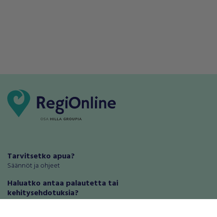
Tarvitsetko apua?
Säännöt ja ohjeet
Haluatko antaa palautetta tai
kehitysehdotuksia?
Palautteet ja kehitysehdotukset