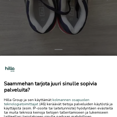
Previous
Next
blend kengät 40 18€ haku mänttä uusi
18 €
7.7.2026, 15.38
favorite
Saammehan tarjota juuri sinulle sopivia
location_on
Mänttä
,
Mänttä-Vilppula
,
Pirkanmaa
palveluita?
Myydään
Hilla Group ja sen käyttämät
kolmannen osapuolen
teknologiatoimittajat
(46) keräävät tietoja palveluiden käytöstä ja
Blend 40 haku mänttä uusi 18€ 0404801871
käyttäjistä (esim. IP-osoite tai laitetunniste) hyödyntäen evästeitä
tai muita teknisiä keinoja tietojen tallentamiseen ja lukemiseen
laitteellasi tarjotakseen sinulle parhaan mahdollisen