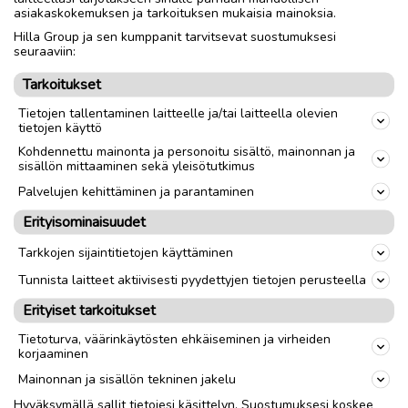
asiakaskokemuksen ja tarkoituksen mukaisia mainoksia.
Nouto
Toimitus
Hilla Group ja sen kumppanit tarvitsevat suostumuksesi
seuraaviin:
Koko
40
Tarkoitukset
Tietojen tallentaminen laitteelle ja/tai laitteella olevien
link
tietojen käyttö
Kohdennettu mainonta ja personoitu sisältö, mainonnan ja
sisällön mittaaminen sekä yleisötutkimus
Ilmoittaja:
kimmo8455
Katso ilmoittajan kaikki ilmoitukset
(
12
)
Palvelujen kehittäminen ja parantaminen
Erityisominaisuudet
OTA YHTEYTTÄ ILMOITTAJAAN
Tarkkojen sijaintitietojen käyttäminen
Tunnista laitteet aktiivisesti pyydettyjen tietojen perusteella
Erityiset tarkoitukset
Tietoturva, väärinkäytösten ehkäiseminen ja virheiden
korjaaminen
Mainonnan ja sisällön tekninen jakelu
Hyväksymällä sallit tietojesi käsittelyn. Suostumuksesi koskee