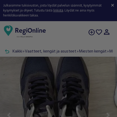
Julkaisimme tukisivuston, josta löydät palvelun säännöt, kysytyimmät
kysymykset ja ohjeet. Tutustu tästä
linkistä
. Löydät ne aina myös
henkilökuvakkeen takaa.
person
add_circle
favorite
undo
Kaikki
Vaatteet, kengät ja asusteet
Miesten kengät
Muu
double_arrow
double_arrow
double_arrow