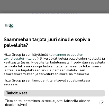
Ilmoitus on poistettu
Harmillista, mutta hakemasi ilmoitus on valitettavasti
poistettu palvelusta.
Saammehan tarjota juuri sinulle sopivia
Siirry etusivulle
palveluita?
Hilla Group ja sen käyttämät
kolmannen osapuolen
teknologiatoimittajat
(46) keräävät tietoja palveluiden käytöstä ja
käyttäjistä (esim. IP-osoite tai laitetunniste) hyödyntäen evästeitä
tai muita teknisiä keinoja tietojen tallentamiseen ja lukemiseen
laitteellasi tarjotakseen sinulle parhaan mahdollisen
asiakaskokemuksen ja tarkoituksen mukaisia mainoksia.
Hilla Group ja sen kumppanit tarvitsevat suostumuksesi
seuraaviin:
Tarkoitukset
Tietojen tallentaminen laitteelle ja/tai laitteella olevien
tietojen käyttö