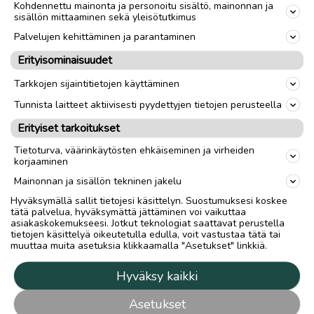
Kohdennettu mainonta ja personoitu sisältö, mainonnan ja
sisällön mittaaminen sekä yleisötutkimus
Palvelujen kehittäminen ja parantaminen
Erityisominaisuudet
Tarkkojen sijaintitietojen käyttäminen
Tunnista laitteet aktiivisesti pyydettyjen tietojen perusteella
Erityiset tarkoitukset
Tietoturva, väärinkäytösten ehkäiseminen ja virheiden
korjaaminen
Mainonnan ja sisällön tekninen jakelu
Hyväksymällä sallit tietojesi käsittelyn. Suostumuksesi koskee
tätä palvelua, hyväksymättä jättäminen voi vaikuttaa
asiakaskokemukseesi. Jotkut teknologiat saattavat perustella
tietojen käsittelyä oikeutetulla edulla, voit vastustaa tätä tai
muuttaa muita asetuksia klikkaamalla "Asetukset" linkkiä.
Hyväksy kaikki
Asetukset