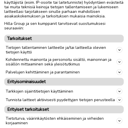
käyttäjistä (esim. IP-osoite tai laitetunniste) hyödyntäen evästeitä
tai muita teknisiä keinoja tietojen tallentamiseen ja lukemiseen
laitteellasi tarjotakseen sinulle parhaan mahdollisen
asiakaskokemuksen ja tarkoituksen mukaisia mainoksia.
Hilla Group ja sen kumppanit tarvitsevat suostumuksesi
Toimitus lähialueelle
Toimitus
seuraaviin:
Lähetys
Tarkoitukset
Nouto
Tietojen tallentaminen laitteelle ja/tai laitteella olevien
tietojen käyttö
Kohdennettu mainonta ja personoitu sisältö, mainonnan ja
link
sisällön mittaaminen sekä yleisötutkimus
Palvelujen kehittäminen ja parantaminen
Ilmoittaja:
- -
Erityisominaisuudet
Katso ilmoittajan kaikki ilmoitukset
(
5
)
Tarkkojen sijaintitietojen käyttäminen
OTA YHTEYTTÄ ILMOITTAJAAN
Tunnista laitteet aktiivisesti pyydettyjen tietojen perusteella
Erityiset tarkoitukset
Tietoturva, väärinkäytösten ehkäiseminen ja virheiden
korjaaminen