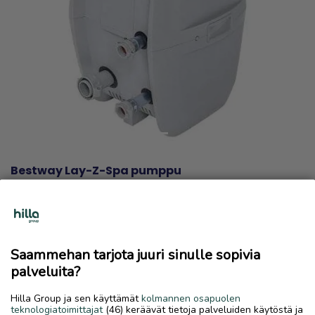
Previous
Next
Bestway Lay-Z-Spa pumppu
Ostetaan
16.6.2026, 13.39
favorite
location_on
Kirkonmäki-Isokylä
,
Kokkola
,
Keski-Pohjanmaa
Saammehan tarjota juuri sinulle sopivia
Ostetaan
palveluita?
Ostetaan Bestway Lay-Z-Spa toimiva pumppu (WI-FI). Malli
Hilla Group ja sen käyttämät
kolmannen osapuolen
S100201 tai uudempi. Kuva lainattu. Tarjoa.
teknologiatoimittajat
(46) keräävät tietoja palveluiden käytöstä ja