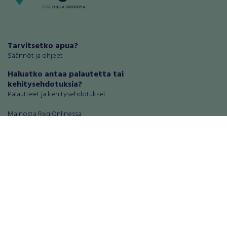
Tarvitsetko apua?
Säännöt ja ohjeet
Haluatko antaa palautetta tai
kehitysehdotuksia?
Palautteet ja kehitysehdotukset
Mainosta RegiOnlinessa
Käyttöehdot
Tietosuoja-asetukset
Tietoa Turvamaksu -palvelusta
Ajoneuvot
Asunnot
Autot
Autotallit ja varastot
Matkailuajoneuvot
Loma-asunnot
Moottoripyörät
Maa- ja metsätilat
Moottorikelkat
Toimitilat
Mopot ja mopoautot
Tontit