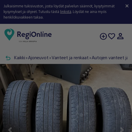
Julkaisimme tukisivuston, josta löydät palvelun säännöt, kysytyimmät
kysymykset ja ohjeet. Tutustu tästä
linkistä
. Löydät ne aina myös
henkilökuvakkeen takaa.
person
add_circle
favorite
undo
Kaikki
Ajoneuvot
Vanteet ja renkaat
Autojen vanteet ja 
double_arrow
double_arrow
double_arrow