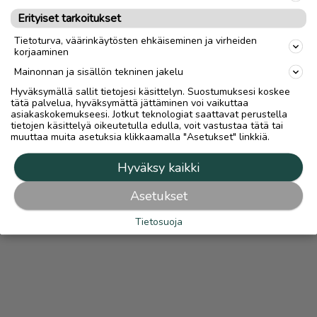
Ilmoittaja:
jarkko joki-hollanti
Katso ilmoittajan kaikki ilmoitukset
Erityiset tarkoitukset
(
1
)
Tietoturva, väärinkäytösten ehkäiseminen ja virheiden
OTA YHTEYTTÄ ILMOITTAJAAN
korjaaminen
Mainonnan ja sisällön tekninen jakelu
Hyväksymällä sallit tietojesi käsittelyn. Suostumuksesi koskee
tätä palvelua, hyväksymättä jättäminen voi vaikuttaa
asiakaskokemukseesi. Jotkut teknologiat saattavat perustella
tietojen käsittelyä oikeutetulla edulla, voit vastustaa tätä tai
muuttaa muita asetuksia klikkaamalla "Asetukset" linkkiä.
Hyväksy kaikki
Asetukset
Tietosuoja