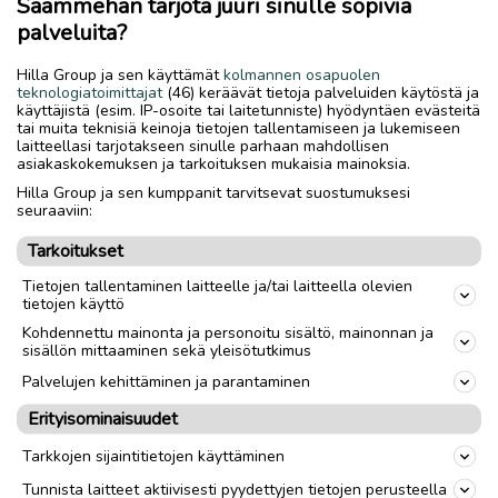
Saammehan tarjota juuri sinulle sopivia
Koko sarjan hinta 50€
palveluita?
Nouto
Toimitus
Hilla Group ja sen käyttämät
kolmannen osapuolen
teknologiatoimittajat
(46) keräävät tietoja palveluiden käytöstä ja
käyttäjistä (esim. IP-osoite tai laitetunniste) hyödyntäen evästeitä
Vanteet / renkaat
Renkaat
tai muita teknisiä keinoja tietojen tallentamiseen ja lukemiseen
laitteellasi tarjotakseen sinulle parhaan mahdollisen
Tuumakoko
16
"
asiakaskokemuksen ja tarkoituksen mukaisia mainoksia.
Hilla Group ja sen kumppanit tarvitsevat suostumuksesi
Kappalemäärä
4
seuraaviin:
Rengastyyppi
Kesärenkaat
Tarkoitukset
Renkaiden leveys
225
mm
Tietojen tallentaminen laitteelle ja/tai laitteella olevien
tietojen käyttö
Renkaiden profiili
75
Kohdennettu mainonta ja personoitu sisältö, mainonnan ja
sisällön mittaaminen sekä yleisötutkimus
Renkaiden merkki
Michelin
Palvelujen kehittäminen ja parantaminen
Erityisominaisuudet
link
Tarkkojen sijaintitietojen käyttäminen
Tunnista laitteet aktiivisesti pyydettyjen tietojen perusteella