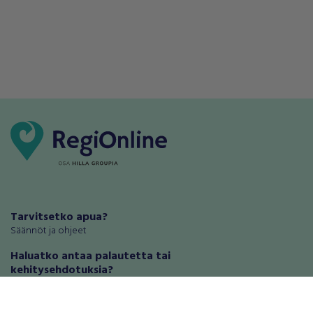
Tarvitsetko apua?
Säännöt ja ohjeet
Haluatko antaa palautetta tai
kehitysehdotuksia?
Palautteet ja kehitysehdotukset
Mainosta RegiOnlinessa