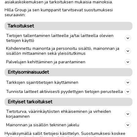
asiakaskokemuksen ja tarkoituksen mukaisia mainoksia.
Hilla Group ja sen kumppanit tarvitsevat suostumuksesi
Nouto
Toimitus
seuraaviin:
Tarkoitukset
link
Tietojen tallentaminen laitteelle ja/tai laitteella olevien
tietojen käyttö
Kohdennettu mainonta ja personoitu sisältö, mainonnan ja
Ilmoittaja:
KV
sisällön mittaaminen sekä yleisötutkimus
Katso ilmoittajan kaikki ilmoitukset
(
15
)
Palvelujen kehittäminen ja parantaminen
Erityisominaisuudet
OTA YHTEYTTÄ ILMOITTAJAAN
Tarkkojen sijaintitietojen käyttäminen
Tunnista laitteet aktiivisesti pyydettyjen tietojen perusteella
Erityiset tarkoitukset
Tietoturva, väärinkäytösten ehkäiseminen ja virheiden
korjaaminen
Mainonnan ja sisällön tekninen jakelu
Hyväksymällä sallit tietojesi käsittelyn. Suostumuksesi koskee