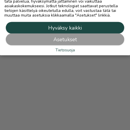
tätä palvelua, hyväksymättä jättäminen voi vaikuttaa
asiakaskokemukseesi. Jotkut teknologiat saattavat perustella
tietojen käsittelyä oikeutetulla edulla, voit vastustaa tätä tai
muuttaa muita asetuksia klikkaamalla "Asetukset" linkkiä.
Hyväksy kaikki
Asetukset
Tietosuoja