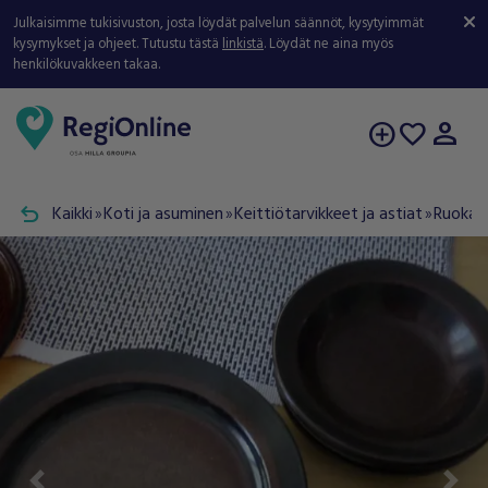
Julkaisimme tukisivuston, josta löydät palvelun säännöt, kysytyimmät
kysymykset ja ohjeet. Tutustu tästä
linkistä
. Löydät ne aina myös
henkilökuvakkeen takaa.
person
add_circle
favorite
undo
Kaikki
Koti ja asuminen
Keittiötarvikkeet ja astiat
Ruokail
double_arrow
double_arrow
double_arrow