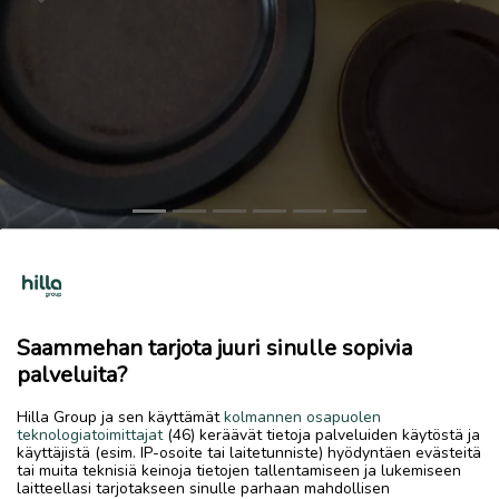
Previous
Next
Arabian lautaset
25 €
Saammehan tarjota juuri sinulle sopivia
28.5.2026, 10.01
favorite
palveluita?
location_on
Kiviniitty-Tullimäki
,
Kokkola
,
Keski-Pohjanmaa
Hilla Group ja sen käyttämät
kolmannen osapuolen
Myydään
teknologiatoimittajat
(46) keräävät tietoja palveluiden käytöstä ja
käyttäjistä (esim. IP-osoite tai laitetunniste) hyödyntäen evästeitä
Tumman ruskeat ruokalautaset 5 kpl, syvät lautaset 4 kpl ja
tai muita teknisiä keinoja tietojen tallentamiseen ja lukemiseen
asetit 4 kpl. Kelpo kuntoiset.
laitteellasi tarjotakseen sinulle parhaan mahdollisen