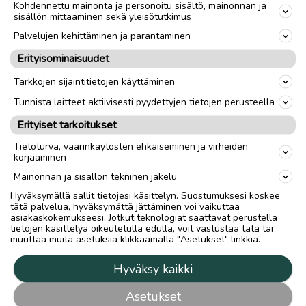
Kohdennettu mainonta ja personoitu sisältö, mainonnan ja
sisällön mittaaminen sekä yleisötutkimus
Palvelujen kehittäminen ja parantaminen
Erityisominaisuudet
Tarkkojen sijaintitietojen käyttäminen
Tunnista laitteet aktiivisesti pyydettyjen tietojen perusteella
Erityiset tarkoitukset
Tietoturva, väärinkäytösten ehkäiseminen ja virheiden
korjaaminen
Mainonnan ja sisällön tekninen jakelu
Hyväksymällä sallit tietojesi käsittelyn. Suostumuksesi koskee
tätä palvelua, hyväksymättä jättäminen voi vaikuttaa
asiakaskokemukseesi. Jotkut teknologiat saattavat perustella
tietojen käsittelyä oikeutetulla edulla, voit vastustaa tätä tai
muuttaa muita asetuksia klikkaamalla "Asetukset" linkkiä.
Hyväksy kaikki
Asetukset