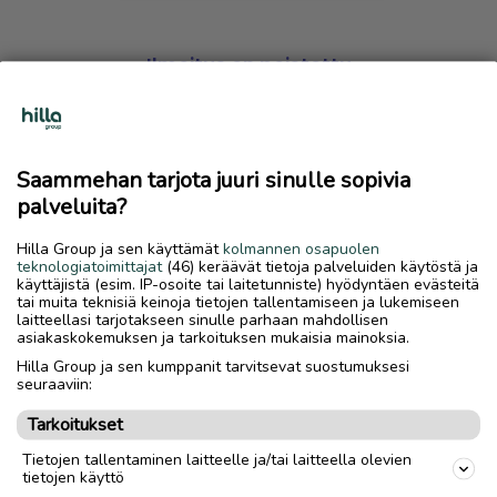
Ilmoitus on poistettu
Harmillista, mutta hakemasi ilmoitus on valitettavasti
poistettu palvelusta.
Saammehan tarjota juuri sinulle sopivia
Siirry etusivulle
palveluita?
Hilla Group ja sen käyttämät
kolmannen osapuolen
teknologiatoimittajat
(46) keräävät tietoja palveluiden käytöstä ja
käyttäjistä (esim. IP-osoite tai laitetunniste) hyödyntäen evästeitä
tai muita teknisiä keinoja tietojen tallentamiseen ja lukemiseen
laitteellasi tarjotakseen sinulle parhaan mahdollisen
asiakaskokemuksen ja tarkoituksen mukaisia mainoksia.
Hilla Group ja sen kumppanit tarvitsevat suostumuksesi
seuraaviin:
Tarkoitukset
Tietojen tallentaminen laitteelle ja/tai laitteella olevien
tietojen käyttö