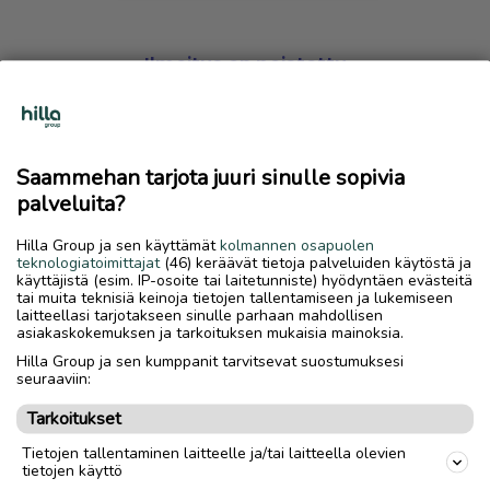
Ilmoitus on poistettu
Harmillista, mutta hakemasi ilmoitus on valitettavasti
poistettu palvelusta.
Saammehan tarjota juuri sinulle sopivia
Siirry etusivulle
palveluita?
Hilla Group ja sen käyttämät
kolmannen osapuolen
teknologiatoimittajat
(46) keräävät tietoja palveluiden käytöstä ja
käyttäjistä (esim. IP-osoite tai laitetunniste) hyödyntäen evästeitä
tai muita teknisiä keinoja tietojen tallentamiseen ja lukemiseen
laitteellasi tarjotakseen sinulle parhaan mahdollisen
asiakaskokemuksen ja tarkoituksen mukaisia mainoksia.
Hilla Group ja sen kumppanit tarvitsevat suostumuksesi
seuraaviin:
Tarkoitukset
Tietojen tallentaminen laitteelle ja/tai laitteella olevien
tietojen käyttö