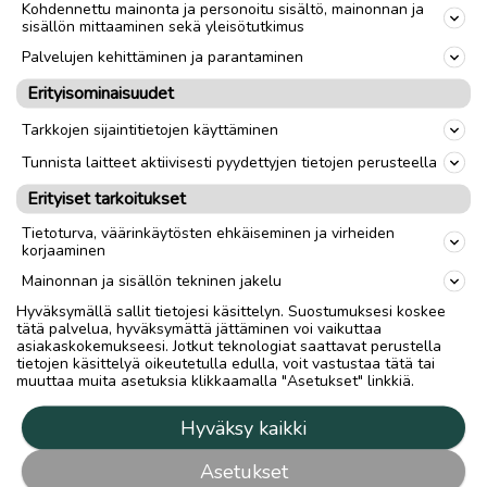
Kohdennettu mainonta ja personoitu sisältö, mainonnan ja
sisällön mittaaminen sekä yleisötutkimus
Palvelujen kehittäminen ja parantaminen
Erityisominaisuudet
Tarkkojen sijaintitietojen käyttäminen
Tunnista laitteet aktiivisesti pyydettyjen tietojen perusteella
Erityiset tarkoitukset
Tietoturva, väärinkäytösten ehkäiseminen ja virheiden
korjaaminen
Mainonnan ja sisällön tekninen jakelu
Hyväksymällä sallit tietojesi käsittelyn. Suostumuksesi koskee
tätä palvelua, hyväksymättä jättäminen voi vaikuttaa
asiakaskokemukseesi. Jotkut teknologiat saattavat perustella
tietojen käsittelyä oikeutetulla edulla, voit vastustaa tätä tai
muuttaa muita asetuksia klikkaamalla "Asetukset" linkkiä.
Hyväksy kaikki
Asetukset