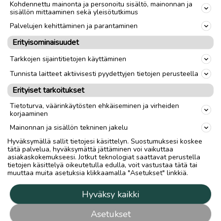
Kohdennettu mainonta ja personoitu sisältö, mainonnan ja
sisällön mittaaminen sekä yleisötutkimus
Palvelujen kehittäminen ja parantaminen
Erityisominaisuudet
Tarkkojen sijaintitietojen käyttäminen
Tunnista laitteet aktiivisesti pyydettyjen tietojen perusteella
Erityiset tarkoitukset
Tietoturva, väärinkäytösten ehkäiseminen ja virheiden
korjaaminen
Mainonnan ja sisällön tekninen jakelu
Hyväksymällä sallit tietojesi käsittelyn. Suostumuksesi koskee
tätä palvelua, hyväksymättä jättäminen voi vaikuttaa
asiakaskokemukseesi. Jotkut teknologiat saattavat perustella
tietojen käsittelyä oikeutetulla edulla, voit vastustaa tätä tai
muuttaa muita asetuksia klikkaamalla "Asetukset" linkkiä.
Hyväksy kaikki
Asetukset