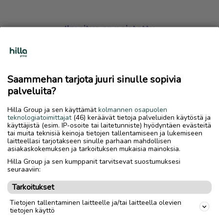
Ilmoitus on poistettu
Harmillista, mutta hakemasi ilmoitus on valitettavasti
poistettu palvelusta.
Saammehan tarjota juuri sinulle sopivia
Siirry etusivulle
palveluita?
Hilla Group ja sen käyttämät
kolmannen osapuolen
teknologiatoimittajat
(46) keräävät tietoja palveluiden käytöstä ja
käyttäjistä (esim. IP-osoite tai laitetunniste) hyödyntäen evästeitä
tai muita teknisiä keinoja tietojen tallentamiseen ja lukemiseen
laitteellasi tarjotakseen sinulle parhaan mahdollisen
asiakaskokemuksen ja tarkoituksen mukaisia mainoksia.
Hilla Group ja sen kumppanit tarvitsevat suostumuksesi
seuraaviin:
Tarkoitukset
Tietojen tallentaminen laitteelle ja/tai laitteella olevien
tietojen käyttö