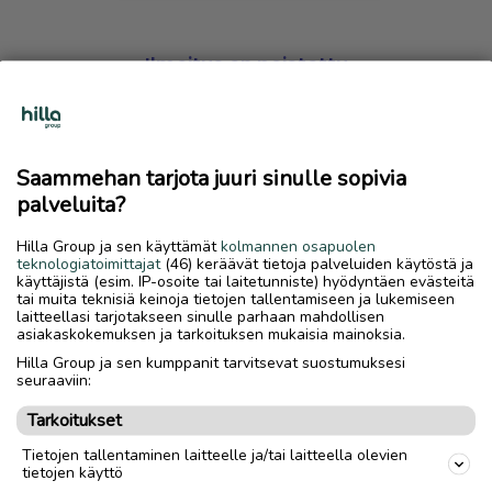
Ilmoitus on poistettu
Harmillista, mutta hakemasi ilmoitus on valitettavasti
poistettu palvelusta.
Saammehan tarjota juuri sinulle sopivia
Siirry etusivulle
palveluita?
Hilla Group ja sen käyttämät
kolmannen osapuolen
teknologiatoimittajat
(46) keräävät tietoja palveluiden käytöstä ja
käyttäjistä (esim. IP-osoite tai laitetunniste) hyödyntäen evästeitä
tai muita teknisiä keinoja tietojen tallentamiseen ja lukemiseen
laitteellasi tarjotakseen sinulle parhaan mahdollisen
asiakaskokemuksen ja tarkoituksen mukaisia mainoksia.
Hilla Group ja sen kumppanit tarvitsevat suostumuksesi
seuraaviin:
Tarkoitukset
Tietojen tallentaminen laitteelle ja/tai laitteella olevien
tietojen käyttö