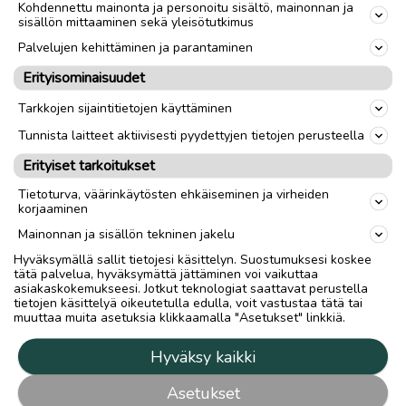
Kohdennettu mainonta ja personoitu sisältö, mainonnan ja
sisällön mittaaminen sekä yleisötutkimus
Palvelujen kehittäminen ja parantaminen
Erityisominaisuudet
Tarkkojen sijaintitietojen käyttäminen
Tunnista laitteet aktiivisesti pyydettyjen tietojen perusteella
Erityiset tarkoitukset
Tietoturva, väärinkäytösten ehkäiseminen ja virheiden
korjaaminen
Mainonnan ja sisällön tekninen jakelu
Hyväksymällä sallit tietojesi käsittelyn. Suostumuksesi koskee
tätä palvelua, hyväksymättä jättäminen voi vaikuttaa
asiakaskokemukseesi. Jotkut teknologiat saattavat perustella
tietojen käsittelyä oikeutetulla edulla, voit vastustaa tätä tai
muuttaa muita asetuksia klikkaamalla "Asetukset" linkkiä.
Hyväksy kaikki
Asetukset