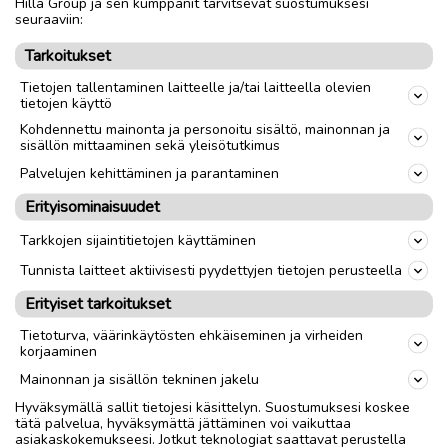
Hilla Group ja sen kumppanit tarvitsevat suostumuksesi
seuraaviin:
link
Tarkoitukset
Tietojen tallentaminen laitteelle ja/tai laitteella olevien
tietojen käyttö
Ilmoittaja:
Jsm
Kohdennettu mainonta ja personoitu sisältö, mainonnan ja
Katso ilmoittajan kaikki ilmoitukset
(
9
)
sisällön mittaaminen sekä yleisötutkimus
Palvelujen kehittäminen ja parantaminen
OTA YHTEYTTÄ ILMOITTAJAAN
Erityisominaisuudet
Tarkkojen sijaintitietojen käyttäminen
Tunnista laitteet aktiivisesti pyydettyjen tietojen perusteella
Erityiset tarkoitukset
Tietoturva, väärinkäytösten ehkäiseminen ja virheiden
korjaaminen
Mainonnan ja sisällön tekninen jakelu
Hyväksymällä sallit tietojesi käsittelyn. Suostumuksesi koskee
tätä palvelua, hyväksymättä jättäminen voi vaikuttaa
asiakaskokemukseesi. Jotkut teknologiat saattavat perustella