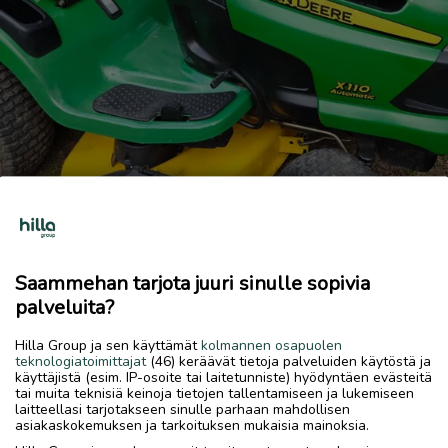
Previous
Next
Ajettava ruohonleikkuri
Ostetaan
Saammehan tarjota juuri sinulle sopivia
palveluita?
28.5.2026, 14.55
favorite
location_on
Kirkonmäki-Isokylä
,
Kokkola
,
Keski-Pohjanmaa
Hilla Group ja sen käyttämät
kolmannen osapuolen
teknologiatoimittajat
(46) keräävät tietoja palveluiden käytöstä ja
Ostetaan
käyttäjistä (esim. IP-osoite tai laitetunniste) hyödyntäen evästeitä
tai muita teknisiä keinoja tietojen tallentamiseen ja lukemiseen
Ajettava ruohonleikkuri
laitteellasi tarjotakseen sinulle parhaan mahdollisen
asiakaskokemuksen ja tarkoituksen mukaisia mainoksia.