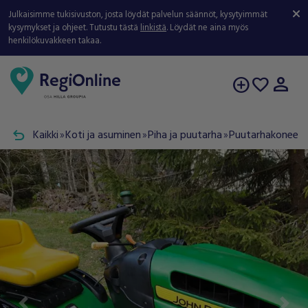
Julkaisimme tukisivuston, josta löydät palvelun säännöt, kysytyimmät
kysymykset ja ohjeet. Tutustu tästä
linkistä
. Löydät ne aina myös
henkilökuvakkeen takaa.
person
add_circle
favorite
undo
Kaikki
Koti ja asuminen
Piha ja puutarha
Puutarhakoneet j
double_arrow
double_arrow
double_arrow