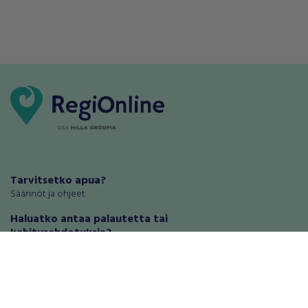
Tarvitsetko apua?
Säännöt ja ohjeet
Haluatko antaa palautetta tai
kehitysehdotuksia?
Palautteet ja kehitysehdotukset
Mainosta RegiOnlinessa
Käyttöehdot
Tietosuoja-asetukset