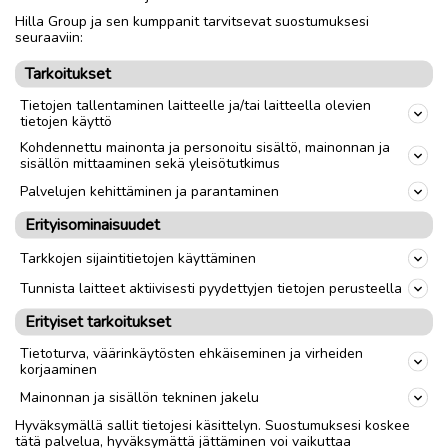
Hilla Group ja sen kumppanit tarvitsevat suostumuksesi
Nouto
Toimitus
seuraaviin:
Tarkoitukset
link
Tietojen tallentaminen laitteelle ja/tai laitteella olevien
tietojen käyttö
Ilmoittaja:
Ilkka Ekdahl
Kohdennettu mainonta ja personoitu sisältö, mainonnan ja
sisällön mittaaminen sekä yleisötutkimus
Katso ilmoittajan kaikki ilmoitukset
(
1
)
Palvelujen kehittäminen ja parantaminen
OTA YHTEYTTÄ ILMOITTAJAAN
Erityisominaisuudet
Tarkkojen sijaintitietojen käyttäminen
Tunnista laitteet aktiivisesti pyydettyjen tietojen perusteella
Erityiset tarkoitukset
Tietoturva, väärinkäytösten ehkäiseminen ja virheiden
korjaaminen
Mainonnan ja sisällön tekninen jakelu
Hyväksymällä sallit tietojesi käsittelyn. Suostumuksesi koskee
tätä palvelua, hyväksymättä jättäminen voi vaikuttaa