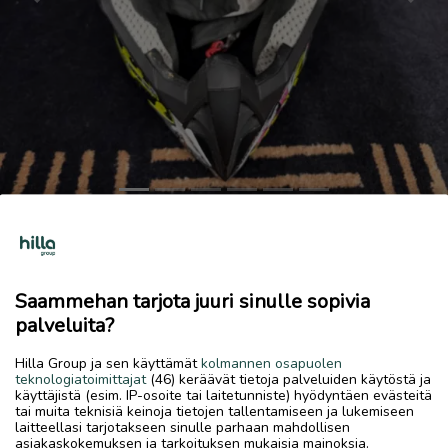
Previous
Next
Airoh-crossikypärä koko-L
35 €
Saammehan tarjota juuri sinulle sopivia
13.6.2026, 22.07
favorite
palveluita?
location_on
Kirkonmäki-Isokylä
,
Kokkola
,
Keski-Pohjanmaa
Hilla Group ja sen käyttämät
kolmannen osapuolen
Myydään
teknologiatoimittajat
(46) keräävät tietoja palveluiden käytöstä ja
käyttäjistä (esim. IP-osoite tai laitetunniste) hyödyntäen evästeitä
Hyväkuntoinen kypärä 59-60 / L.
tai muita teknisiä keinoja tietojen tallentamiseen ja lukemiseen
laitteellasi tarjotakseen sinulle parhaan mahdollisen
asiakaskokemuksen ja tarkoituksen mukaisia mainoksia.