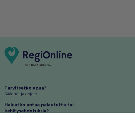
Tarvitsetko apua?
Säännöt ja ohjeet
Haluatko antaa palautetta tai
kehitysehdotuksia?
Palautteet ja kehitysehdotukset
Mainosta RegiOnlinessa