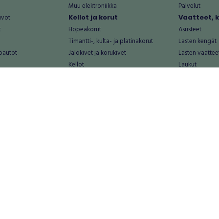
Muu elektroniikka
Palvelut
uvot
Kellot ja korut
Vaatteet, 
t
Hopeakorut
Asusteet
Timantti-, kulta- ja platinakorut
Lasten kengät
oautot
Jalokivet ja korukivet
Lasten vaattee
Kellot
Laukut
Muut kellot ja korut
Miesten kengä
Palvelut
Miesten vaatte
Koti ja asuminen
Naisten kengä
aat
Huonekalut ja säilytys
Naisten vaatte
vikkeet
Keittiötarvikkeet ja astiat
Nuorten kengä
Kodinkoneet ja tarvikkeet
Nuorten vaatt
 vanhat esineet
Kotitoimisto
Palvelut
Kylpyhuone ja sauna
Vapaa-aika
alut
Lasten tarvikkeet ja lelut
Airsoft
Luonnonvaraiset tuotteet
Askartelu ja kä
alut
Piha ja puutarha
Eläintarvikkeet
Sisustaminen ja design
Kirjat ja lehdet
tontit
Muu koti ja asuminen
Leffat