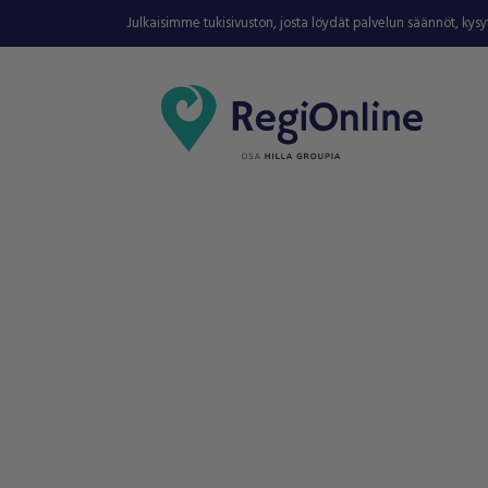
Julkaisimme tukisivuston, josta löydät palvelun säännöt, kys