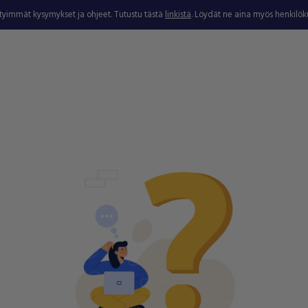
ytyimmät kysymykset ja ohjeet. Tutustu tästä
linkistä
. Löydät ne aina myös henkilö