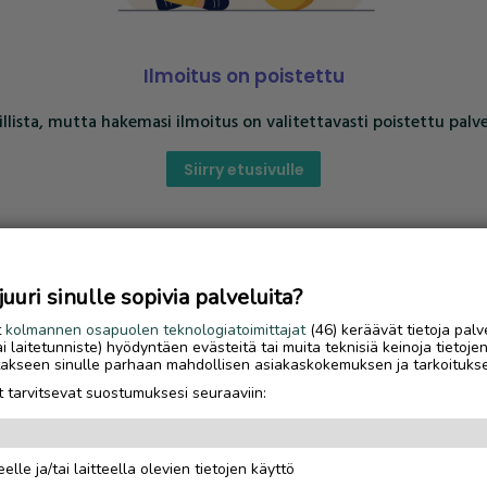
Ilmoitus on poistettu
llista, mutta hakemasi ilmoitus on valitettavasti poistettu palve
Siirry etusivulle
uri sinulle sopivia palveluita?
t
kolmannen osapuolen teknologiatoimittajat
(46) keräävät tietoja palv
tai laitetunniste) hyödyntäen evästeitä tai muita teknisiä keinoja tietoje
jotakseen sinulle parhaan mahdollisen asiakaskokemuksen ja tarkoituks
 tarvitsevat suostumuksesi seuraaviin:
elle ja/tai laitteella olevien tietojen käyttö