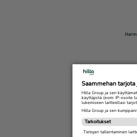
Harmi
Saammehan tarjota ju
Hilla Group ja sen käyttämä
käyttäjistä (esim. IP-osoite 
lukemiseen laitteellasi tar
Hilla Group ja sen kumppanit
Tarkoitukset
Tietojen tallentaminen laitte