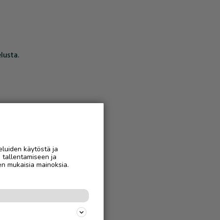
lusta.
eluiden käytöstä ja
n tallentamiseen ja
en mukaisia mainoksia.