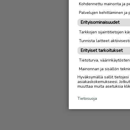
Kohdennettu mainonta ja pe
Palvelujen kehittäminen ja
Erityisominaisuudet
Tarkkojen sijaintitietojen k
Tunnista laitteet aktiivisest
Erityiset tarkoitukset
Tietoturva, väärinkäytöste
Mainonnan ja sisällön tekni
Hyväksymällä sallit tietojes
asiakaskokemukseesi. Jotkut t
muuttaa muita asetuksia klik
Tietosuoja