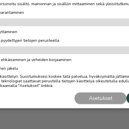
rsonoitu sisältö, mainonnan ja sisällön mittaaminen sekä yleisötutkim
 parantaminen
äyttäminen
i pyydettyjen tietojen perusteella
n ehkäiseminen ja virheiden korjaaminen
nen jakelu
i käsittelyn. Suostumuksesi koskee tätä palvelua, hyväksymättä jättämi
eknologiat saattavat perustella tietojen käsittelyä oikeutetulla edulla
kaamalla "Asetukset" linkkiä.
Asetukset