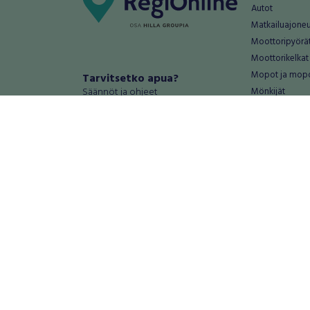
Autot
Matkailuajone
Moottoripyörä
Moottorikelkat
Mopot ja mop
Tarvitsetko apua?
Säännöt ja ohjeet
Mönkijät
Peräkärryt
Haluatko antaa palautetta tai
Raskas kalusto
kehitysehdotuksia?
Veneet
Palautteet ja kehitysehdotukset
Vanteet ja renk
Mainosta RegiOnlinessa
Varaosat ja tar
Käyttöehdot
Palvelut
Tietosuoja-asetukset
Antiikki ja
Tietoa Turvamaksu -palvelusta
Antiikkiesineet
Antiikkihuonek
Vanhat esineet
Vanhat huonek
Palvelut
Asunnot ja 