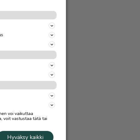
AAN
us
nen voi vaikuttaa
, voit vastustaa tätä tai
Hyväksy kaikki