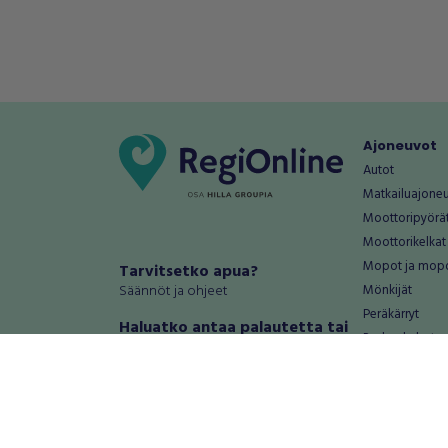
Ajoneuvot
Autot
Matkailuajone
Moottoripyörä
Moottorikelkat
Mopot ja mop
Tarvitsetko apua?
Säännöt ja ohjeet
Mönkijät
Peräkärryt
Haluatko antaa palautetta tai
Raskas kalusto
kehitysehdotuksia?
Veneet
Palautteet ja kehitysehdotukset
Vanteet ja renk
Mainosta RegiOnlinessa
Varaosat ja tar
Käyttöehdot
Palvelut