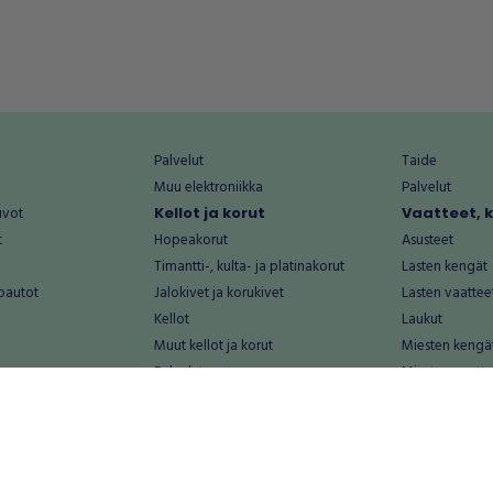
Palvelut
Taide
Muu elektroniikka
Palvelut
uvot
Kellot ja korut
Vaatteet, 
t
Hopeakorut
Asusteet
Timantti-, kulta- ja platinakorut
Lasten kengät
oautot
Jalokivet ja korukivet
Lasten vaattee
Kellot
Laukut
Muut kellot ja korut
Miesten kengä
Palvelut
Miesten vaatte
Koti ja asuminen
Naisten kengä
aat
Huonekalut ja säilytys
Naisten vaatte
vikkeet
Keittiötarvikkeet ja astiat
Nuorten kengä
Kodinkoneet ja tarvikkeet
Nuorten vaatt