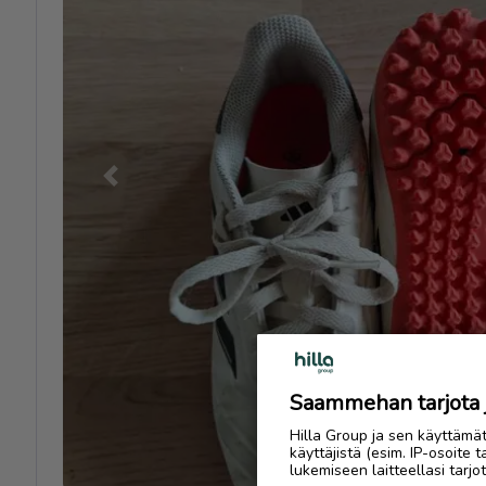
Previous
Saammehan tarjota ju
Hilla Group ja sen käyttämä
käyttäjistä (esim. IP-osoite 
lukemiseen laitteellasi tar