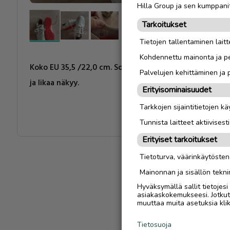
Hilla Group ja sen kumppanit
Tarkoitukset
Tietojen tallentaminen laitte
Kohdennettu mainonta ja pe
Koko EU 35,5 /22,0 cm. Sopivat tekonurmelle ja hiekkat
Palvelujen kehittäminen ja
ja likaa näkyy.
Erityisominaisuudet
Tarkkojen sijaintitietojen k
Tunnista laitteet aktiivisest
Erityiset tarkoitukset
Tietoturva, väärinkäytöste
Mainonnan ja sisällön tekni
Hyväksymällä sallit tietojes
asiakaskokemukseesi. Jotkut t
muuttaa muita asetuksia klik
Tietosuoja