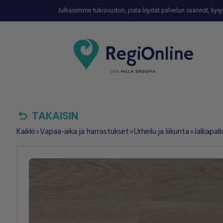
Julkaisimme tukisivuston, josta löydät palvelun säännöt, kys
undo
TAKAISIN
Kaikki
Vapaa-aika ja harrastukset
Urheilu ja liikunta
Jalkapall
double_arrow
double_arrow
double_arrow