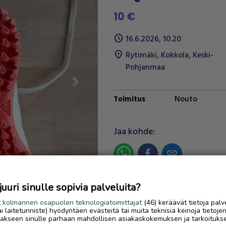
10 €
schedule
16.6.2026, 10.20
location_on
Rytimäki
,
Kokkola
,
Keski-
Pohjanmaa
Next
Nouto
Toimitus
Jaa kohde:
link
Ilmoittaja:
MARKUS RIMPILÄ
uri sinulle sopivia palveluita?
Katso ilmoittajan kaikki
t
kolmannen osapuolen teknologiatoimittajat
(46) keräävät tietoja palv
ilmoitukset
(
2
)
tai laitetunniste) hyödyntäen evästeitä tai muita teknisiä keinoja tietoje
jotakseen sinulle parhaan mahdollisen asiakaskokemuksen ja tarkoituks