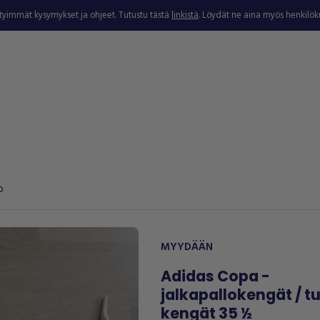
ytyimmät kysymykset ja ohjeet. Tutustu tästä
linkistä
. Löydät ne aina myös henkilö
o
MYYDÄÄN
Adidas Copa -
jalkapallokengät / tu
kengät 35 ½