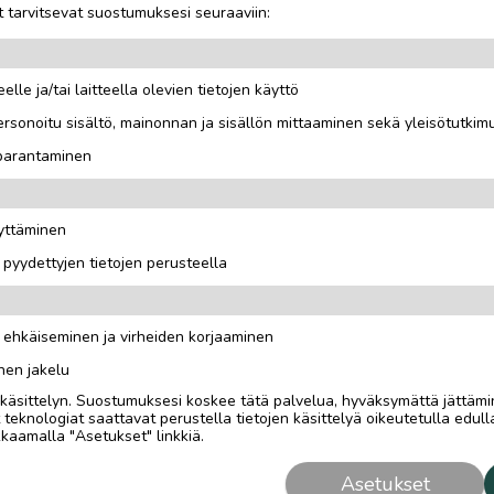
 tarvitsevat suostumuksesi seuraaviin:
OTA YHTEYTTÄ ILMOITTAJ
elle ja/tai laitteella olevien tietojen käyttö
rsonoitu sisältö, mainonnan ja sisällön mittaaminen sekä yleisötutkim
ekonurmelle. Käytön jälkiä
 parantaminen
äyttäminen
i pyydettyjen tietojen perusteella
n ehkäiseminen ja virheiden korjaaminen
nen jakelu
i käsittelyn. Suostumuksesi koskee tätä palvelua, hyväksymättä jättämi
eknologiat saattavat perustella tietojen käsittelyä oikeutetulla edulla
kaamalla "Asetukset" linkkiä.
Asetukset